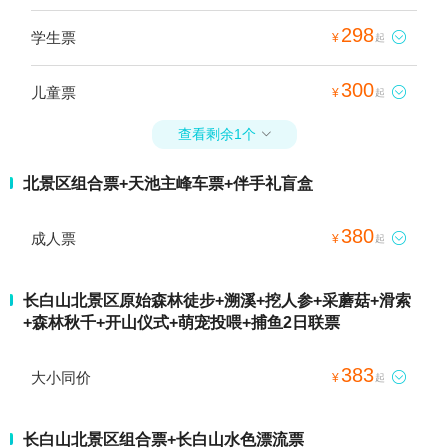
298
学生票

¥
起
300
儿童票

¥
起
查看剩余1个

北景区组合票+天池主峰车票+伴手礼盲盒
380
成人票

¥
起
长白山北景区原始森林徒步+溯溪+挖人参+采蘑菇+滑索
+森林秋千+开山仪式+萌宠投喂+捕鱼2日联票
383
大小同价

¥
起
长白山北景区组合票+长白山水色漂流票