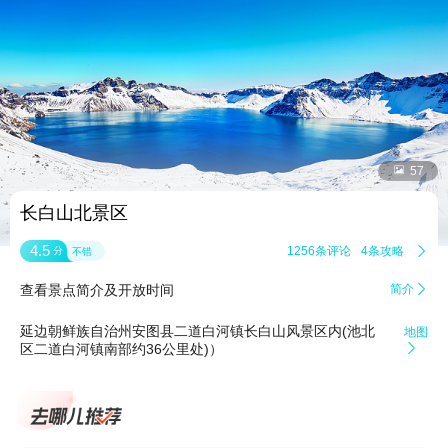


57
长白山北景区
4.5
1256条评论
4条攻略

分
不错
查看景点简介及开放时间
简介

延边朝鲜族自治州安图县二道白河镇长白山风景区内(池北
地图
区二道白河镇南部约36公里处)）
