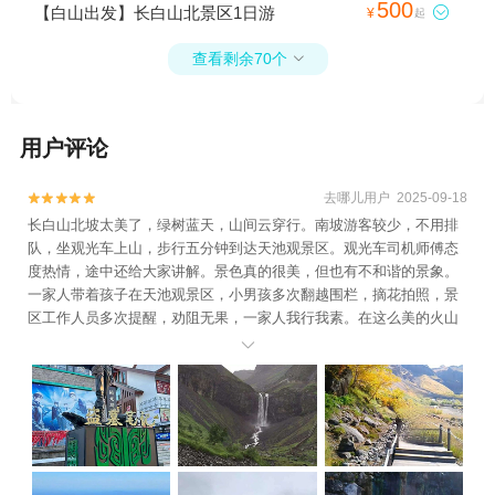
500
【白山出发】长白山北景区1日游

¥
起
查看剩余70个

用户评论
去哪儿用户 2025-09-18


长白山北坡太美了，绿树蓝天，山间云穿行。南坡游客较少，不用排
队，坐观光车上山，步行五分钟到达天池观景区。观光车司机师傅态
度热情，途中还给大家讲解。景色真的很美，但也有不和谐的景象。
一家人带着孩子在天池观景区，小男孩多次翻越围栏，摘花拍照，景
区工作人员多次提醒，劝阻无果，一家人我行我素。在这么美的火山
地貌保护区，随意踩踏摘花，小孩不懂事难道家长也没教养？山顶比

较冷，工作人员长时间值守，很辛苦。感谢每一位默默付出的工作人
员。