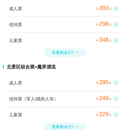
393
成人票

¥
起
298
优待票

¥
起
348
儿童票

¥
起
查看剩余2个

北景区组合票+魔界漂流
295
成人票

¥
起
248
优待票（军人/残疾人等）

¥
起
229
儿童票

¥
起
查看剩余2个
