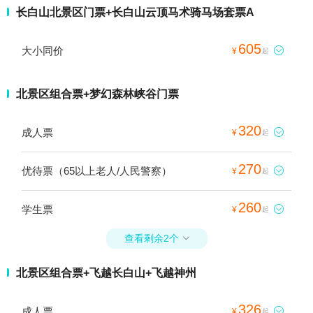
长白山北景区门票+长白山云顶马术骑马场套票A
605
大小同价

¥
起
北景区组合票+梦幻森林峡谷门票
320
成人票

¥
起
270
优待票（65以上老人/人民警察）

¥
起
260
学生票

¥
起
查看剩余2个

北景区组合票+飞越长白山+飞越神州
326
成人票

¥
起