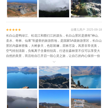
去哪儿用户 2025-09-18


长白山是鸭绿江、松花江和图们江的源头，长白山景区是拥有“神山、
圣水、奇林、仙果”等盛誉的旅游胜地，是国家5A级旅游景区，长白山
景区内森林密集，大树参天，色彩斑斓，层林尽染，风景非常优美，
空气特别清新，负氧离子含量特别高，行进在森林里不仅可以享受大
自然的美景，而且给自己开启一段心灵之旅，让自己的内心保持一份
纯净。
