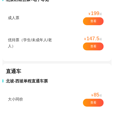
199
¥
起
成人票
查看
147.5
¥
起
优待票（学生/未成年人/老
人）
查看
直通车
北坡-西坡单程直通车票
85
¥
起
大小同价
查看