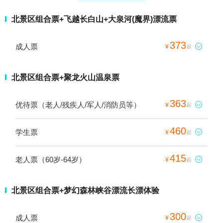
北景区组合票+飞越长白山+大泉河(魔界)漂流票
373
成人票

¥
起
北景区组合票+聚龙火山温泉票
363
优待票（老人/残疾人/军人/消防员等）

¥
起
460
学生票

¥
起
415
老人票（60岁-64岁）

¥
起
北景区组合票+梦幻森林峡谷漂流长漂体验
300
成人票

¥
起