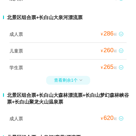
北景区组合票+长白山大泉河漂流票
286
成人票

¥
起
260
儿童票

¥
起
265
学生票

¥
起
查看剩余1个

北景区组合票+长白山大森林漂流票+长白山梦幻森林峡谷
票+长白山聚龙火山温泉票
620
成人票

¥
起