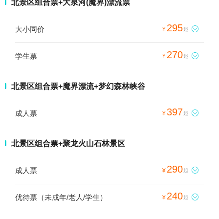
北景区组合票+大泉河(魔界)漂流票
295
大小同价

¥
起
270
学生票

¥
起
北景区组合票+魔界漂流+梦幻森林峡谷
397
成人票

¥
起
北景区组合票+聚龙火山石林景区
290
成人票

¥
起
240
优待票（未成年/老人/学生）

¥
起