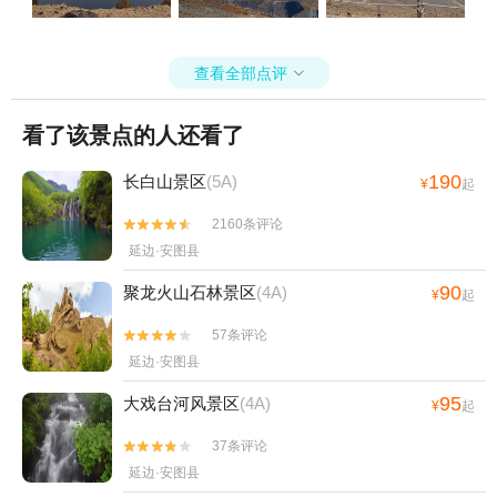
查看全部点评

看了该景点的人还看了
190
长白山景区
(5A)
¥
起
2160条评论


延边·安图县
90
聚龙火山石林景区
(4A)
¥
起
57条评论


延边·安图县
95
大戏台河风景区
(4A)
¥
起
37条评论


延边·安图县