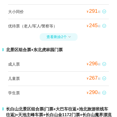
291
大小同价

¥
起
245
优待票（老人/军人/警察等）

¥
起
查看剩余2个

北景区组合票+东北虎林园门票
296
成人票

¥
起
267
儿童票

¥
起
290
学生票

¥
起
长白山北景区组合票(门票+大巴车往返+池北旅游班线车
往返)+天池主峰车票+长白山金1172门票+长白山魔界漂流