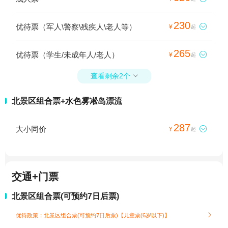
230
优待票（军人\警察\残疾人\老人等）

¥
起
265
优待票（学生/未成年人/老人）

¥
起
查看剩余2个

北景区组合票+水色雾凇岛漂流
287
大小同价

¥
起
交通+门票
北景区组合票(可预约7日后票)
优待政策：北景区组合票(可预约7日后票)【儿童票(6岁以下)】
