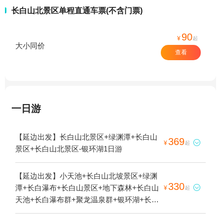
长白山北景区单程直通车票(不含门票)
90
¥
起
大小同价
查看
一日游
【延边出发】长白山北景区+绿渊潭+长白山
369

¥
起
景区+长白山北景区-银环湖1日游
【延边出发】小天池+长白山北坡景区+绿渊
330
潭+长白瀑布+长白山景区+地下森林+长白山

¥
起
天池+长白瀑布群+聚龙温泉群+银环湖+长白
山魔界漂流1日游