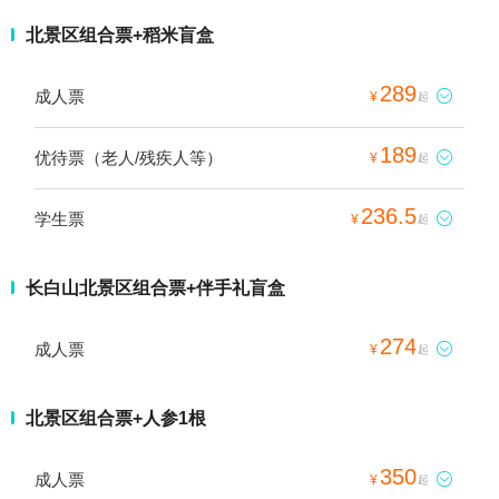
北景区组合票+稻米盲盒
289
成人票

¥
起
189
优待票（老人/残疾人等）

¥
起
236.5
学生票

¥
起
长白山北景区组合票+伴手礼盲盒
274
成人票

¥
起
北景区组合票+人参1根
350
成人票

¥
起