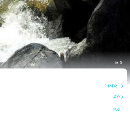

5
1条评论

简介


地图