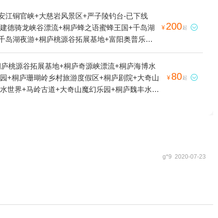
安江铜官峡+大慈岩风景区+严子陵钓台-已下线
200
+建德骑龙峡谷漂流+桐庐蜂之语蜜蜂王国+千岛湖

¥
起
+千岛湖夜游+桐庐桃源谷拓展基地+富阳奥普乐欢
世界+千岛湖泼水节+桐庐富春绿岛+千岛湖马术公
博大酒店+天物坊陶艺馆（富阳店）+千岛湖微公交
桐庐桃源谷拓展基地+桐庐奇源峡漂流+桐庐海博水
噜岛湿地公园+千岛湖大桥+月光岛（五龙岛）+千
80
公园+桐庐珊瑚岭乡村旅游度假区+桐庐剧院+大奇山

¥
起
馆+大奇山疯狂森林主题乐园+建德农夫山泉生产基
谷水世界+马岭古道+大奇山魔幻乐园+桐庐魏丰水上
低空游览+建德千岛湖通用机场+山湾湾激流探险
园+桐庐百岁峡抢滩漂流风景区+桐庐博物馆+桐庐
快网网球俱乐部(普陀建德花园球场)+新安江景区
景区度假村+瑶琳仙境-三厅+瑶琳仙境-前厅+富春
五彩富阳景秀航空飞行营地+富阳滑雪游乐园+天溪
桐庐体育馆+桐庐站+天子地山野乐园-天空之镜+天
+千岛湖啤酒小镇+千岛湖西南湖区+富阳沸腾坝景
小镇西南侧约600米-已下线+千岛湖灯塔+秀水
g*9 2020-07-23