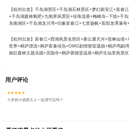
【杭州出发】千岛湖景区+千岛湖石林景区+梦幻新安江+富春江
+千岛湖森林氧吧+九咆界风景区+珍珠流香+梅峰岛--下线+
东南湖区+千岛湖龙川湾+印象富春江+七里扬帆+富阳龙潭瀑布
乐水世界+建德市康庆渔家灯火休闲农庄+雪水岭景区+桐庐海博
园+千岛湖品鲜渔庄+千岛湖大厦酒店+千岛湖丽景酒店+建德皇
【杭州出发】富春江+西湖风景名胜区+垂云通天河+瑶琳仙境+
+瑶琳国家森林公园+富阳军乐真人CS（新沙岛基地）+富阳军
世界+桐庐漂流+桐庐富春绿岛+OMG剧情密室逃脱+桐庐鸬鹚
岛湖天迹热气球+梅峰岛+桐庐珊瑚岭乡村旅游度假区+武圣峡漂
疯狂森林主题乐园+灵隐寺+桐庐善德堂温泉+桐庐生仙里风景区
地+大慈岩寺+千岛湖中心湖区休闲艇（中心湖旅游码头）+幸福
乐园+桐庐山湾湾激流探险漂流+桐庐腾翔滑翔伞基地+桐庐萝卜
+千岛湖睦剧专场+杭州生仙里国际滑雪场+金家山滑翔伞基地+
江南古村落+富春江小三峡+大奇山国家森林公园-观景台+大奇
《江清月近人》实景演艺+千岛湖天翔动力滑翔伞+建德航空小镇
江三桥+富春江七里严滩风景旅游区富春江漂流+灵隐寺-鼓楼+
谷景区+富春江夜游+鹤彩乐园+驼峰建德千岛湖跳伞基地+富阳
用户评论
子地山野乐园-恐龙乐园1日游
区+富阳水上乐园+富阳城市森林公园+新安江+梦幻新安江夜游
街+富阳万达游乐场+新安江+千岛湖啤酒温泉+千岛湖中心湖区


十岁的小孩跟大人一起漂可以吗？