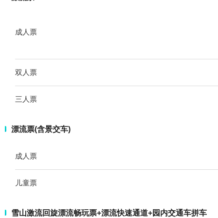
成人票
双人票
三人票
漂流票(含景交车)
成人票
儿童票
雪山激流回旋漂流畅玩票+漂流快速通道+园内交通车拼车