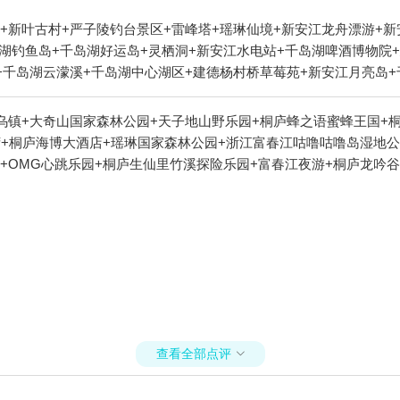
+新叶古村+严子陵钓台景区+雷峰塔+瑶琳仙境+新安江龙舟漂游+新
千岛湖钓鱼岛+千岛湖好运岛+灵栖洞+新安江水电站+千岛湖啤酒博物院
+千岛湖云濛溪+千岛湖中心湖区+建德杨村桥草莓苑+新安江月亮岛
水世界+桐庐漂流+杭州建德大慈岩景区恺玥真人CS基地+新安江水
爵洲际大酒店+千岛湖鱼飘香+千岛湖鱼鳌食府+桐庐鸬鹚湾+桐庐海
乌镇+大奇山国家森林公园+天子地山野乐园+桐庐蜂之语蜜蜂王国+
乐真人CS（野生动物世界基地）+建德果蔬乐园+浙江富春江咕噜咕
湾+桐庐海博大酒店+瑶琳国家森林公园+浙江富春江咕噜咕噜岛湿地
流+千岛湖淳衢食府+千岛湖文渊狮城度假区+桐庐剧院+千岛湖海洋
+OMG心跳乐园+桐庐生仙里竹溪探险乐园+富春江夜游+桐庐龙吟
部落+江南大冰洞+千岛湖鱼博馆+天屿山观景台+建德千岛湖直升机
洲飞行营地+马岭天观+桐庐三国风云漂流+富春江咕噜咕噜岛湿地公
雪山激流回旋漂流+千岛湖龙晨水搏乐园+建德富春俱舍+千岛湖游船+
山疯狂蚂蚁冒险森林乐园+桐庐富春江+富春江水利风景区+桐庐天子地
+梦幻千岛湖·时光隧道+桐庐生仙里风景区+桐庐萝卜洲飞行营地+
石马岭+桐庐健康小镇+桐庐县文化馆+桐庐妙笔酒店+桐庐萌宠乐园+
龙鳞坝景区+千岛湖植物园+桐庐魏丰水上乐园+千岛湖骑野骑行公园
码头+桐庐山湾湾激流探险漂流+浙江省杭州市淳安县秀湖路千岛湖啤酒
明豪水上乐园1日游
查看全部点评
