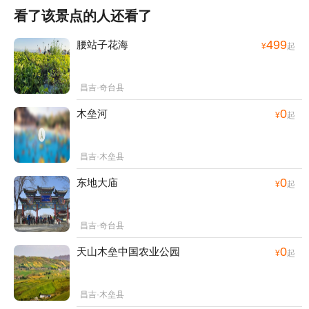
看了该景点的人还看了
499
腰站子花海
¥
起
昌吉·奇台县
0
木垒河
¥
起
昌吉·木垒县
0
东地大庙
¥
起
昌吉·奇台县
0
天山木垒中国农业公园
¥
起
昌吉·木垒县