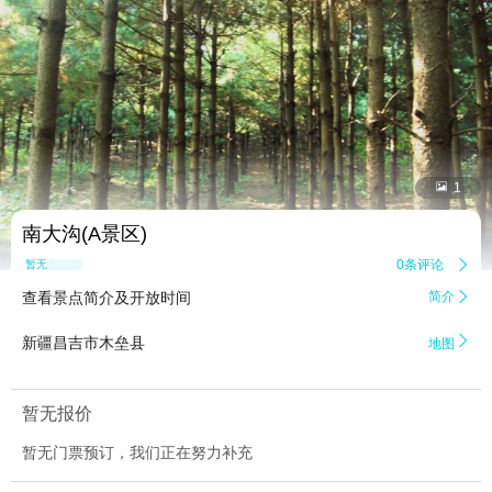


1
南大沟(A景区)
0条评论

暂无点评
查看景点简介及开放时间
简介


新疆昌吉市木垒县
地图
暂无报价
暂无门票预订，我们正在努力补充