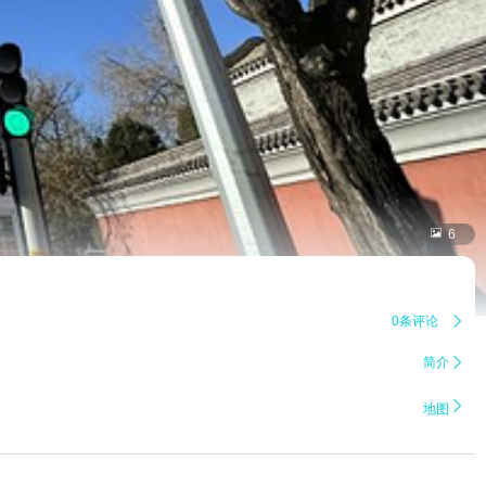

6
0条评论

简介


地图