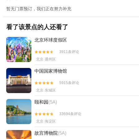
暂无门票预订，我们正在努力补充
看了该景点的人还看了
北京环球度假区
3911条评论


北京·通州区
中国国家博物馆
5915条评论


北京·东城区
颐和园
(5A)
33694条评论


北京·海淀区
故宫博物院
(5A)