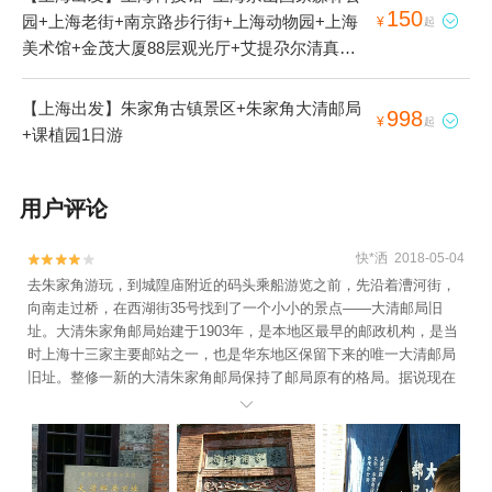
150
园+上海老街+南京路步行街+上海动物园+上海

¥
起
美术馆+金茂大厦88层观光厅+艾提尕尔清真寺
+上海欢乐谷+金山城市沙滩+上海鲜花港+上海
百枣园+上海文庙+上海影视乐园+东方明珠+上
【上海出发】朱家角古镇景区+朱家角大清邮局
998

¥
起
海图书馆+上海佘山国家旅游度假区+长兴岛+东
+课植园1日游
方绿舟景区+豫园+外滩+上海总会+上海宋庆龄
故居纪念馆+上海古城墙+外滩观光隧道+上海大
用户评论
剧院+上海大观园+世纪公园+东平国家森林公园
+上海海洋水族馆+上海野生动物园+朱家角古镇
景区+碧海金沙+上海博物馆+锦江乐园+朱家角
快*洒 2018-05-04


城隍庙+上海东林寺+浦江游览+上海都市菜园
去朱家角游玩，到城隍庙附近的码头乘船游览之前，先沿着漕河街，
向南走过桥，在西湖街35号找到了一个小小的景点——大清邮局旧
+上海辰山植物园+西沙明珠湖景区+外滩历史纪
址。大清朱家角邮局始建于1903年，是本地区最早的邮政机构，是当
念馆+长兴岛公园+浦江森林公园+外滩三号+外
时上海十三家主要邮站之一，也是华东地区保留下来的唯一大清邮局
滩十八号+外滩情人墙+朱家角大清邮局+浦江玫
旧址。整修一新的大清朱家角邮局保持了邮局原有的格局。据说现在
瑰园+闻道园+东方明珠码头·黄浦江游船+北京东
邮局门口的那个铜铸的清代邮筒还能使用，可以投递明信片，寄出时

方明珠高尔夫+东方绿舟山湾CS基地+上海
会加盖大清邮局的印戳。门票仅5元，可以上楼参观中国邮政简史，再
WINE100葡萄酒会+上海接送机服务+豫·上海剧
现了古镇邮驿的百年沧桑，挖掘了中华邮政的悠久历史，去朱家角游
院+上海东方明珠演艺剧场+金茂音乐厅+朱家角
玩时可以去看看。