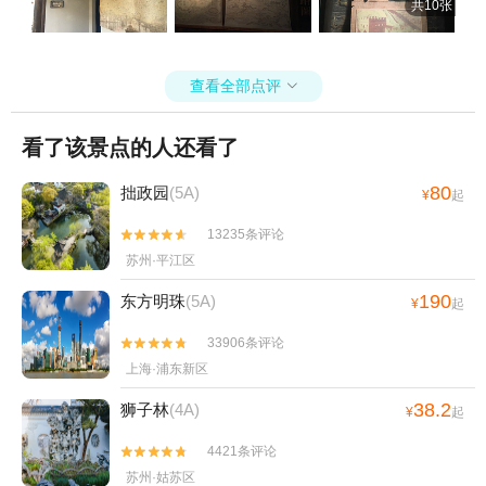
共10张
《牡丹亭》+《广富林少年村·昆虫》艺术展+外
滩万国建筑博览群+东方明珠旅游码头+上海野生
动物园-车入区+黄浦江•东方明珠游艺主题游船
查看全部点评

+迪士尼摄影工作室+上海欢乐谷蹦极+上海·蓝人
秀+广富林郊野公园+上海博物馆(东馆)-已下线
+上海长兴岛博物馆+广富林水下博物馆+黄浦江•
看了该景点的人还看了
东方明珠炫游浦江主题游船+飞跃上海(南京路步
80
拙政园
(5A)
行街来福士店)+彩绘小铺(迪士尼小镇店)+外滩源
¥
起
壹号1日游
13235条评论


苏州·平江区
190
东方明珠
(5A)
¥
起
33906条评论


上海·浦东新区
38.2
狮子林
(4A)
¥
起
4421条评论


苏州·姑苏区