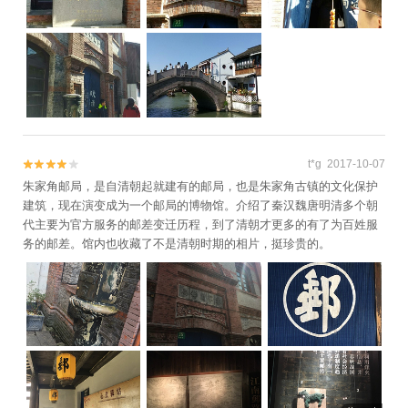
水乐堂+上海—兰会所+上海之巅观光厅+豫园万
丽酒店（河南南路店）+上海龙之梦+上海
JOYPOLIS世嘉都市乐园+上海迪士尼度假区+长
兴岛郊野公园+上海薰衣草公园+迪士尼食品+东
方明珠公园+朱家角颂恩堂+黄浦江游览（东方明
珠码头）+滴水湖壹号码头+花开海上生态园+豫
园老街+迪士尼小镇+上海奇迹花园+广富林文化
遗址+上海迪士尼《美女与野兽》音乐剧+上海海
t*g 2017-10-07


昌海洋公园+外滩寻梦·上海之歌+外滩休闲浴场
朱家角邮局，是自清朝起就建有的邮局，也是朱家角古镇的文化保护
+上海万达瑞华酒店+上海豫园万丽酒店+上海万
建筑，现在演变成为一个邮局的博物馆。介绍了秦汉魏唐明清多个朝
达汽车乐园+东方明珠·奇梦爱丽丝之重回仙境
代主要为官方服务的邮差变迁历程，到了清朝才更多的有了为百姓服
+豫园星空梦幻馆+豫园·海上梨园+浦江郊野公园
务的邮差。馆内也收藏了不是清朝时期的相片，挺珍贵的。
+趣味朱家角数字展厅+广富林古陶艺术馆+广富
林文化展示馆+广富林木艺展示馆+广富林考古遗
址展示馆+上海广富林奇石馆+上海之鱼直升机观
光+金茂大厦+金茂大厦云中漫步+海棠湖+上海
星空艺术馆（南京路旗舰店）+滴水湖+玉海棠景
区+浦江之首+玉海棠棠果乐园+上海玉海棠景区-
海棠左岸+印象光绘艺术馆+朱家角实景园林昆曲