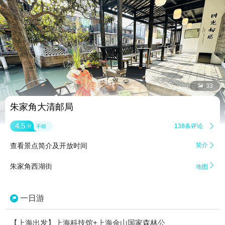


33
朱家角大清邮局
4.5
138条评论

分
不错
查看景点简介及开放时间
简介


朱家角西湖街
地图
一日游
【上海出发】上海科技馆+上海佘山国家森林公