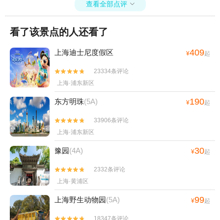
查看全部点评

看了该景点的人还看了
409
上海迪士尼度假区
¥
起
23334条评论


上海·浦东新区
190
东方明珠
(5A)
¥
起
33906条评论


上海·浦东新区
30
豫园
(4A)
¥
起
2332条评论


上海·黄浦区
99
上海野生动物园
(5A)
¥
起
18347条评论

