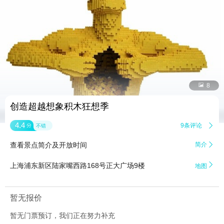


8
创造超越想象积木狂想季
4.4
9条评论

分
不错
查看景点简介及开放时间
简介


上海浦东新区陆家嘴西路168号正大广场9楼
地图
暂无报价
暂无门票预订，我们正在努力补充