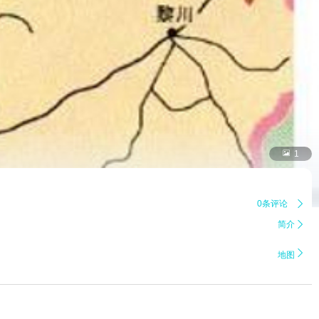

1
0条评论

简介


地图