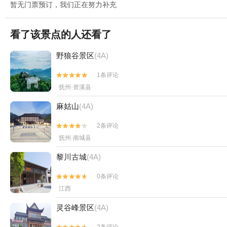
暂无门票预订，我们正在努力补充
看了该景点的人还看了
野狼谷景区
(4A)
1条评论


抚州·资溪县
麻姑山
(4A)
2条评论


抚州·南城县
黎川古城
(4A)
0条评论


江西
灵谷峰景区
(4A)