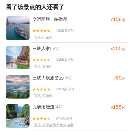
看了该景点的人还看了
158
交运两坝一峡游船
¥
起
1836条评论


宜昌·伍家岗
200
三峡人家
(5A)
¥
起
3358条评论


宜昌·夷陵区
80
三峡大坝旅游区
(5A)
¥
起
2253条评论


宜昌·夷陵区
155
九畹溪漂流
(4A)
¥
起
344条评论


宜昌·屈原故里文化旅游区