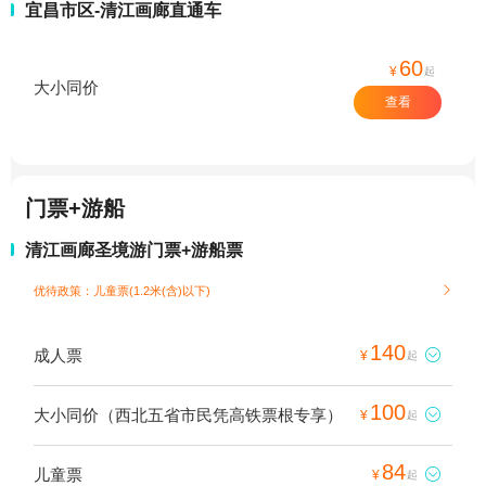
宜昌市区-清江画廊直通车
60
¥
起
大小同价
查看
门票+游船
清江画廊圣境游门票+游船票
优待政策：儿童票(1.2米(含)以下)

140
成人票

¥
起
100
大小同价（西北五省市民凭高铁票根专享）

¥
起
84
儿童票

¥
起