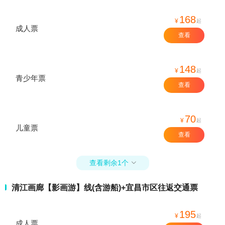
168
¥
起
成人票
查看
148
¥
起
青少年票
查看
70
¥
起
儿童票
查看
查看剩余1个

清江画廊【影画游】线(含游船)+宜昌市区往返交通票
195
¥
起
成人票