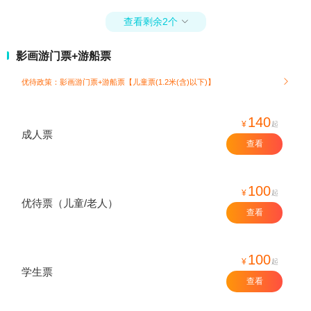
查看剩余2个

影画游门票+游船票
优待政策：影画游门票+游船票【儿童票(1.2米(含)以下)】

140
¥
起
成人票
查看
100
¥
起
优待票（儿童/老人）
查看
100
¥
起
学生票
查看