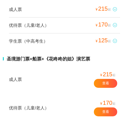
215
成人票

¥
起
170
优待票（儿童/老人）

¥
起
125
学生票（中高考生）

¥
起
圣境游门票+船票+《花咚咚的姐》演艺票
215
¥
起
成人票
查看
170
¥
起
优待票（儿童/老人）
查看