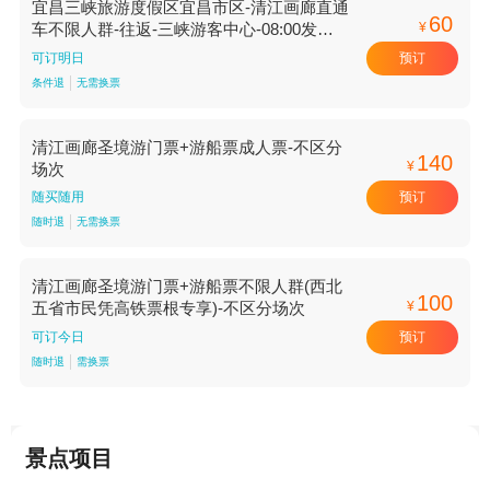
宜昌三峡旅游度假区宜昌市区-清江画廊直通
60
¥
车不限人群-往返-三峡游客中心-08:00发车
【08:00发车 往返 三峡游客中心】
预订
可订明日
条件退
无需换票
清江画廊圣境游门票+游船票成人票-不区分
140
¥
场次
预订
随买随用
随时退
无需换票
清江画廊圣境游门票+游船票不限人群(西北
100
¥
五省市民凭高铁票根专享)-不区分场次
预订
可订今日
随时退
需换票
景点项目