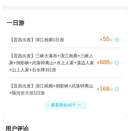
一日游
55
【宜昌出发】清江画廊1日游

¥
起
【宜昌出发】三峡大瀑布+清江画廊+三峡人
688
家+倒影峡+武落钟离山+水上人家+溪边人家

¥
起
+山上人家+石令牌3日游
【宜昌出发】清江画廊+倒影峡+武落钟离山
168

¥
起
+隔河岩大坝1日游
查看剩余46个

用户评论