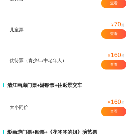
查看
70
¥
起
儿童票
查看
160
¥
起
优待票（青少年/中老年人）
查看
清江画廊门票+游船票+往返景交车
160
¥
起
大小同价
查看
影画游门票+船票+《花咚咚的姐》演艺票