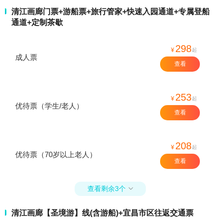
清江画廊门票+游船票+旅行管家+快速入园通道+专属登船
通道+定制茶歇
298
¥
起
成人票
查看
253
¥
起
优待票（学生/老人）
查看
208
¥
起
优待票（70岁以上老人）
查看
查看剩余3个

清江画廊【圣境游】线(含游船)+宜昌市区往返交通票