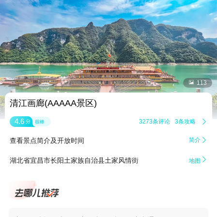


113
清江画廊(AAAAA景区)
4.6
3273条评论
3条攻略

分
很棒
查看景点简介及开放时间
简介


湖北省宜昌市长阳土家族自治县土家风情街
地图