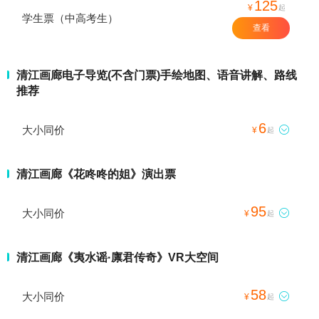
125
¥
起
学生票（中高考生）
查看
清江画廊电子导览(不含门票)手绘地图、语音讲解、路线
推荐
6
大小同价

¥
起
清江画廊《花咚咚的姐》演出票
95
大小同价

¥
起
清江画廊《夷水谣·廪君传奇》VR大空间
58
大小同价

¥
起