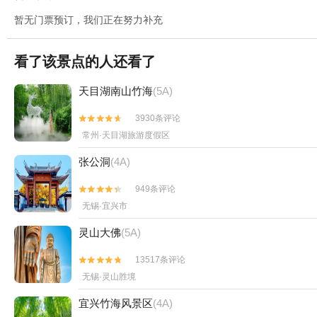
暂无门票预订，我们正在努力补充
看了该景点的人还看了
天目湖南山竹海
(5A)
3930条评论


常州·天目湖旅游度假区
张公洞
(4A)
949条评论


无锡·宜兴市
灵山大佛
(5A)
13517条评论


无锡·灵山胜境
宜兴竹海风景区
(4A)