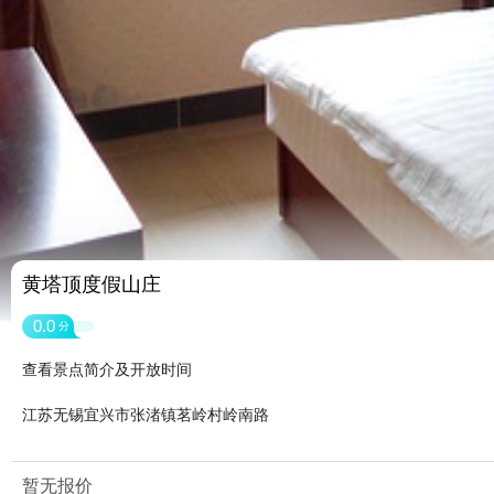
黄塔顶度假山庄
0.0
分
查看景点简介及开放时间
江苏无锡宜兴市张渚镇茗岭村岭南路
暂无报价