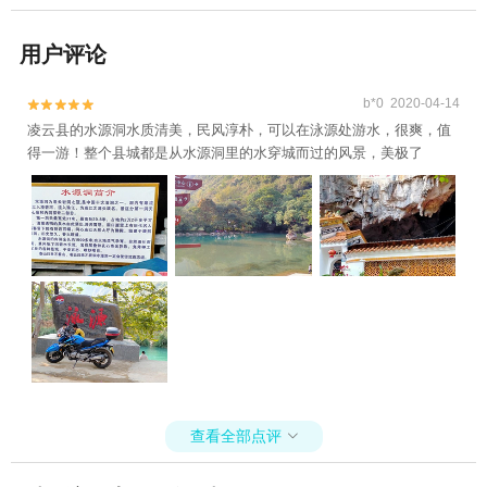
用户评论
b*0 2020-04-14


凌云县的水源洞水质清美，民风淳朴，可以在泳源处游水，很爽，值
得一游！整个县城都是从水源洞里的水穿城而过的风景，美极了
查看全部点评
