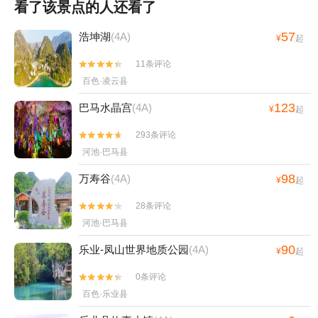
看了该景点的人还看了
57
浩坤湖
(4A)
¥
起
11条评论


百色·凌云县
123
巴马水晶宫
(4A)
¥
起
293条评论


河池·巴马县
98
万寿谷
(4A)
¥
起
28条评论


河池·巴马县
90
乐业-凤山世界地质公园
(4A)
¥
起
0条评论


百色·乐业县