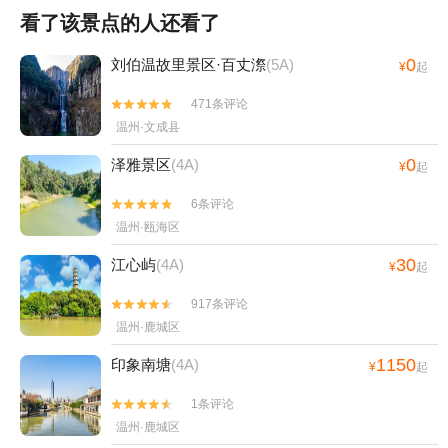
看了该景点的人还看了
0
刘伯温故里景区·百丈漈
(5A)
¥
起
471条评论


温州·文成县
0
泽雅景区
(4A)
¥
起
6条评论


温州·瓯海区
30
江心屿
(4A)
¥
起
917条评论


温州·鹿城区
1150
印象南塘
(4A)
¥
起
1条评论


温州·鹿城区