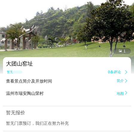


1
大团山窑址
0条评论

暂无点评
查看景点简介及开放时间
简介


温州市瑞安陶山荣村
地图
暂无报价
暂无门票预订，我们正在努力补充