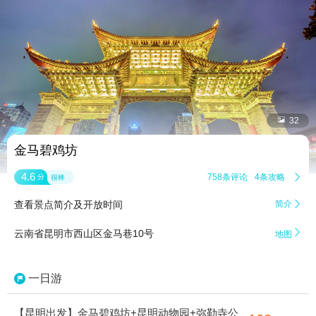


32
金马碧鸡坊
4.6
758条评论
4条攻略

分
很棒
查看景点简介及开放时间
简介


云南省昆明市西山区金马巷10号
地图
一日游
【昆明出发】金马碧鸡坊+昆明动物园+弥勒寺公