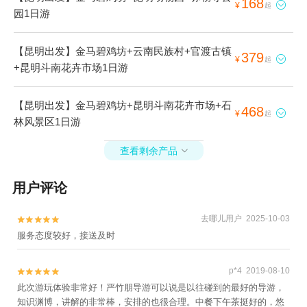
168

¥
起
园1日游
【昆明出发】金马碧鸡坊+云南民族村+官渡古镇
379

¥
起
+昆明斗南花卉市场1日游
【昆明出发】金马碧鸡坊+昆明斗南花卉市场+石
468

¥
起
林风景区1日游
查看剩余产品

用户评论
去哪儿用户 2025-10-03


服务态度较好，接送及时
p*4 2019-08-10


此次游玩体验非常好！严竹朋导游可以说是以往碰到的最好的导游，
知识渊博，讲解的非常棒，安排的也很合理。中餐下午茶挺好的，悠