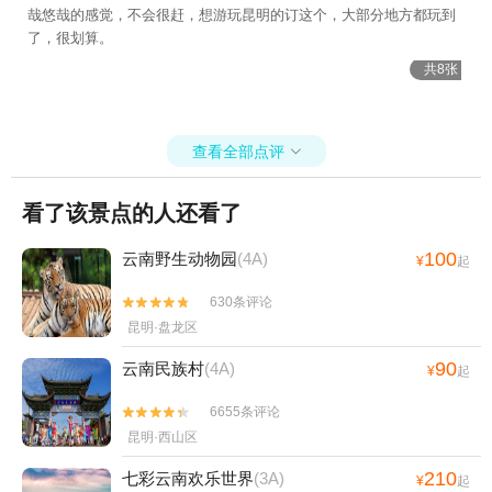
哉悠哉的感觉，不会很赶，想游玩昆明的订这个，大部分地方都玩到
了，很划算。
共8张
查看全部点评

看了该景点的人还看了
100
云南野生动物园
(4A)
¥
起
630条评论


昆明·盘龙区
90
云南民族村
(4A)
¥
起
6655条评论


昆明·西山区
210
七彩云南欢乐世界
(3A)
¥
起