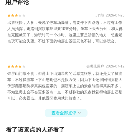
用户评论
刀*郎 2026-07-23


出票很快，人多，去晚了停车场爆满，需要停下面路边，不过有工作
人员指挥，走路到摆渡车那里要10来分钟。坐车上去五分钟，和大佛
拍完照就回了，游玩时间一个小时。这里主要是祈福的地方，想当景
点玩可能会失望。不过下面的锦屏山景区景色不错，可以多玩会。
去哪儿用户 2026-07-12


锦屏山门票不贵，但是上下山如果爬的话感觉很累，就还是买了摆渡
车，不过摆渡车上下山感觉也不是很方便，因为下山还得回到弥勒大
佛那爬那层阶梯其实也蛮累的，摆渡车上去的景点能看得其实不多，
不知道爬山会不会更多景点一点，不过弥勒的景点我觉得锦屏山还是
可以，必去景点。其他景区费用就比较贵了。
查看全部点评

看了该景点的人还看了