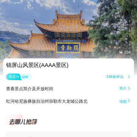


104
锦屏山风景区(AAAA景区)
4.6
338条评论

分
很棒
查看景点简介及开放时间
简介


红河哈尼族彝族自治州弥勒市大龙铺公路北
地图