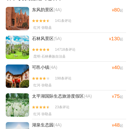
80
东风韵景区
(4A)
¥
起
141条评论


红河·弥勒县
130
石林风景区
(5A)
¥
起
14718条评论


昆明·石林彝族自治县
40
可邑小镇
(4A)
¥
起
198条评论


红河·弥勒县
75
太平湖国际生态旅游度假区
(4A)
¥
起
23条评论


红河·弥勒县
48
湖泉生态园
(4A)
¥
起