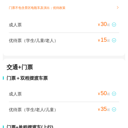
门票不包含景区电瓶车及演出；
优待政策

30
成人票

¥
起
15
优待票（学生/儿童/老人）

¥
起
交通+门票
门票＋双程摆渡车票
50
成人票

¥
起
35
优待票（学生/老人/儿童）

¥
起
门票+单程摆渡车(上行)