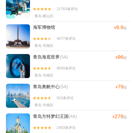
21763条评论


青岛·崂山区
9.9
海军博物馆
¥
起
4077条评论


青岛·市南区
96
青岛海底世界
(5A)
¥
起
8650条评论


青岛·市南区
79
青岛奥帆中心
(5A)
¥
起
923条评论


青岛·市南区
278
青岛方特梦幻王国
(4A)
¥
起
2403条评论

