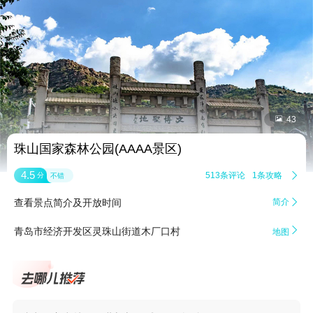


43
珠山国家森林公园(AAAA景区)
4.5
513条评论
1条攻略

分
不错
查看景点简介及开放时间
简介


青岛市经济开发区灵珠山街道木厂口村
地图