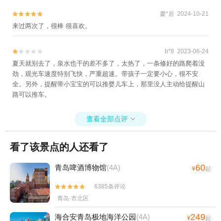
慶*居 2024-10-21


来过两次了，很棒 很喜欢。
b*8 2023-06-24


夏天就别去了，泉水也干的差不多了，太热了，一条修好的路爬着没
劲，观光车速度特别飞快，严重超速。带孩子一定要小心，很不安
全。另外，提醒带小宝宝的可以推婴儿车上，那里没人主动给提醒山
路可以推车。
查看全部点评

看了该景点的人还看了
60
青岛啤酒博物馆
(4A)
¥
起
6385条评论


青岛·市北区
249
海合安青岛极地海洋公园
(4A)
¥
起