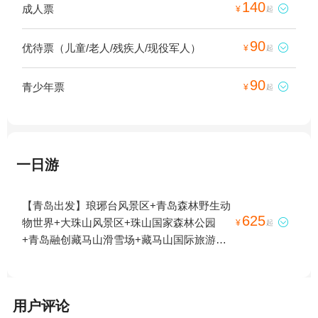
140
成人票

¥
起
90
优待票（儿童/老人/残疾人/现役军人）

¥
起
90
青少年票

¥
起
一日游
【青岛出发】琅琊台风景区+青岛森林野生动
625
物世界+大珠山风景区+珠山国家森林公园

¥
起
+青岛融创藏马山滑雪场+藏马山国际旅游度
假区+青岛西海岸生态观光园+青岛东方影都
融创乐园+青岛东方影都融创水世界+青岛东
方影都融创游艇会1日游
用户评论