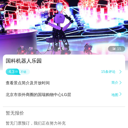


15
国科机器人乐园
4.3
15条评论

分
不错
查看景点简介及开放时间
简介


北京市崇外商圈的国瑞购物中心LG层
地图
暂无报价
暂无门票预订，我们正在努力补充