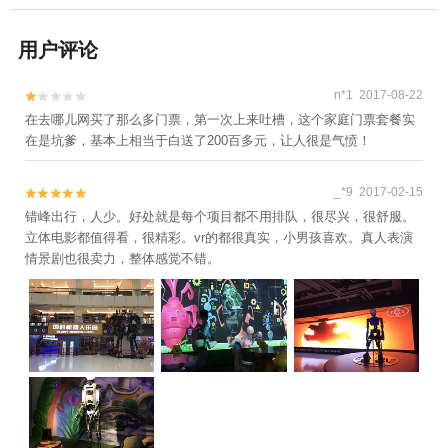
用户评论
n*1 2017-08-22


在去哪儿网买了那么多门票，第一次上来吐槽，这个家庭门票套餐实
在是坑爹，基本上相当于白送了200百多元，让人很是气愤！
_*9 2017-02-15


错峰出行，人少。好处就是每个项目都不用排队，很尽兴，很舒服。
立体电影都值得看，很精彩。vr的都很真实，小男孩喜欢。真人表演
情景剧也很卖力，整体感觉不错。