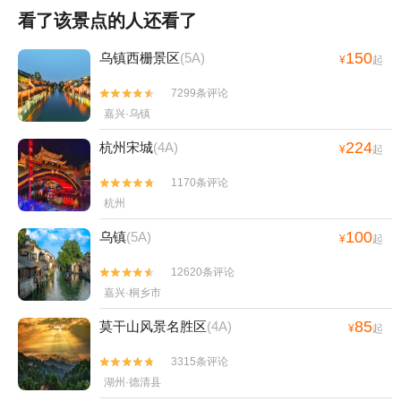
看了该景点的人还看了
150
乌镇西栅景区
(5A)
¥
起
7299条评论


嘉兴·乌镇
224
杭州宋城
(4A)
¥
起
1170条评论


杭州
100
乌镇
(5A)
¥
起
12620条评论


嘉兴·桐乡市
85
莫干山风景名胜区
(4A)
¥
起
3315条评论


湖州·德清县