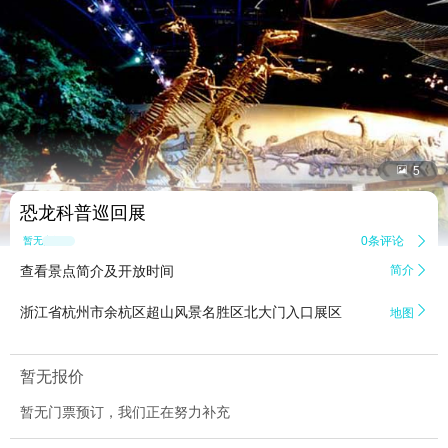


5
恐龙科普巡回展
0条评论

暂无点评
查看景点简介及开放时间
简介


浙江省杭州市余杭区超山风景名胜区北大门入口展区
地图
暂无报价
暂无门票预订，我们正在努力补充