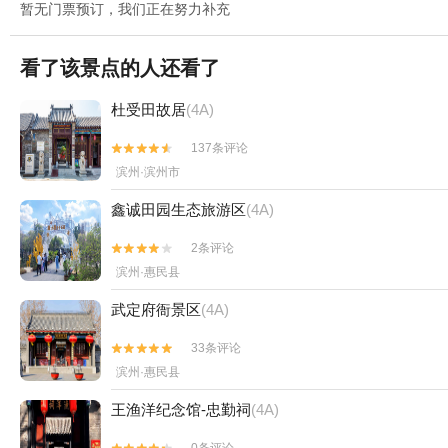
暂无门票预订，我们正在努力补充
看了该景点的人还看了
杜受田故居
(4A)
137条评论


滨州·滨州市
鑫诚田园生态旅游区
(4A)
2条评论


滨州·惠民县
武定府衙景区
(4A)
33条评论


滨州·惠民县
王渔洋纪念馆-忠勤祠
(4A)