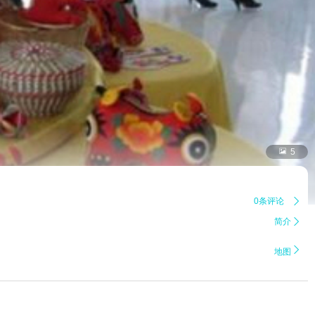

5
0条评论

简介


地图