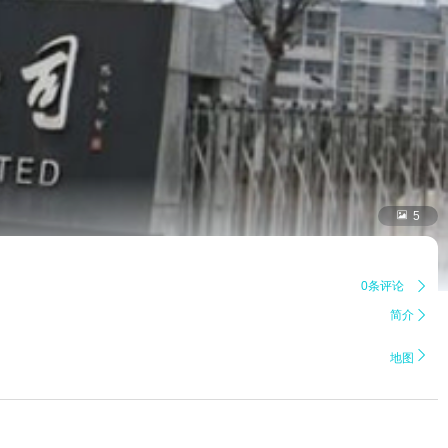

5
0条评论

简介


地图