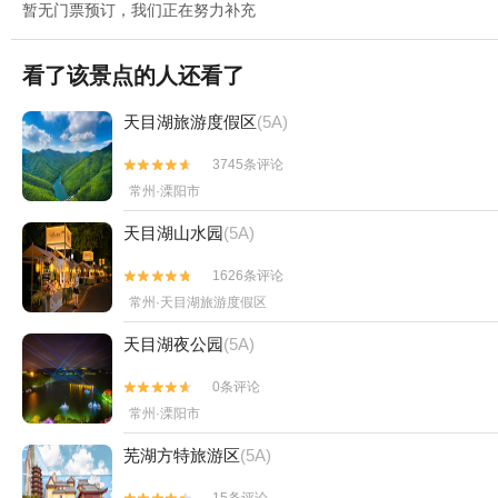
暂无门票预订，我们正在努力补充
看了该景点的人还看了
天目湖旅游度假区
(5A)
3745条评论


常州·溧阳市
天目湖山水园
(5A)
1626条评论


常州·天目湖旅游度假区
天目湖夜公园
(5A)
0条评论


常州·溧阳市
芜湖方特旅游区
(5A)