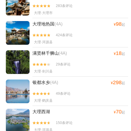
283条评论


大理·大理市
98
大理地热国
(4A)
¥
起
424条评论


大理·洱源县
18
满贤林千狮山
(4A)
¥
起
29条评论


大理·剑川县
298
银都水乡
(4A)
¥
起
49条评论


大理·鹤庆县
70
大理西湖
¥
起
150条评论


大理·洱源县