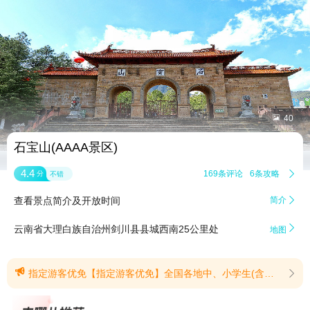


40
石宝山(AAAA景区)
4.4
169条评论
6条攻略

分
不错
查看景点简介及开放时间
简介


云南省大理白族自治州剑川县县城西南25公里处
地图

指定游客优免【指定游客优免】全国各地中、小学生(含高中应届毕业生)凭个人有效证件(身份证、学生证、准考证、入学通知等)可享受石宝山门票免票及讲解服务8折的优惠政策。入园时须出示本人有效证件，供工作人员核验;本优惠仅针对石宝山首道门票;园区内观光车交通产品不参与本次活动;如遇重大活动或园区限流等情况，请以官方通知为准;本活动最终解释权归大理剑阳文旅发展有限公司所有。(提示有效期2026/7/8至2026/8/31)
