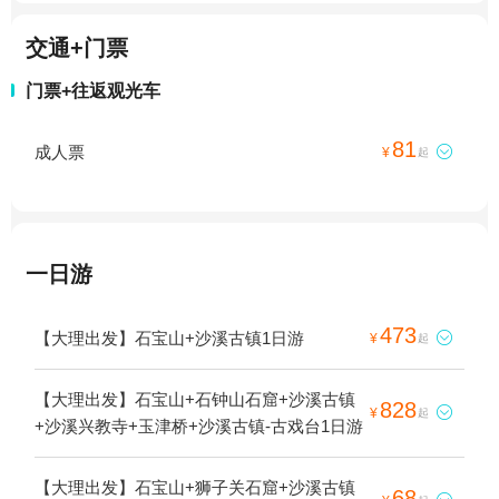
交通+门票
门票+往返观光车
81
成人票

¥
起
一日游
473
【大理出发】石宝山+沙溪古镇1日游

¥
起
【大理出发】石宝山+石钟山石窟+沙溪古镇
828

¥
起
+沙溪兴教寺+玉津桥+沙溪古镇-古戏台1日游
【大理出发】石宝山+狮子关石窟+沙溪古镇
68