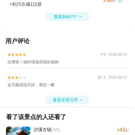

¥
起
+剑川古城1日游
查看剩余2个

用户评论
y*8 2026-05-17


出票快！临时现场买现在核销
麦*儿 2025-08-17


走马观花玩不好，景区一般
查看全部点评

看了该景点的人还看了
43
沙溪古镇
(4A)
¥
起