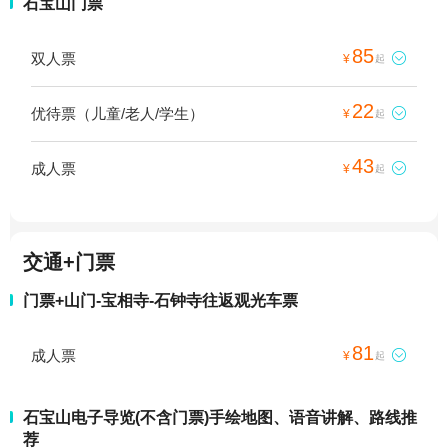
石宝山门票
85
双人票

¥
起
22
优待票（儿童/老人/学生）

¥
起
43
成人票

¥
起
交通+门票
门票+山门-宝相寺-石钟寺往返观光车票
81
成人票

¥
起
石宝山电子导览(不含门票)手绘地图、语音讲解、路线推
荐