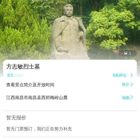


1
方志敏烈士墓
0条评论

暂无点评
查看景点简介及开放时间
简介


江西南昌市南昌县西郊梅岭山麓
地图
暂无报价
暂无门票预订，我们正在努力补充