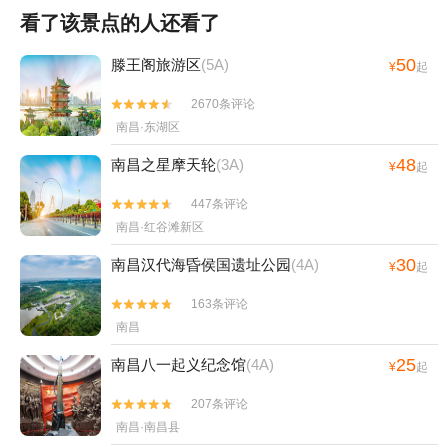
看了该景点的人还看了
50
滕王阁旅游区
(5A)
¥
起
2670条评论


南昌·东湖区
48
南昌之星摩天轮
(3A)
¥
起
447条评论


南昌·红谷滩新区
30
南昌汉代海昏侯国遗址公园
(4A)
¥
起
163条评论


南昌
25
南昌八一起义纪念馆
(4A)
¥
起
207条评论


南昌·南昌县