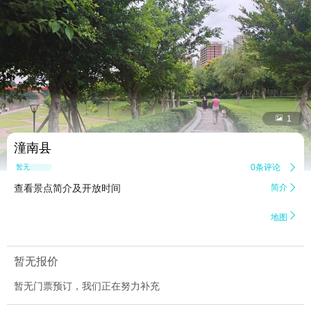


1
潼南县
0条评论

暂无点评
查看景点简介及开放时间
简介


地图
暂无报价
暂无门票预订，我们正在努力补充