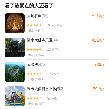
看了该景点的人还看了
110
大足石刻
(5A)
¥
起
1979条评论


重庆·大足县
219
潼南大佛寺景区
(4A)
¥
起
121条评论


重庆·潼南县
35
宝箴塞
(4A)
¥
起
114条评论


广安·广安区
59.9
澜卡威假日水上休闲岛
¥
起
3条评论


遂宁·船山区