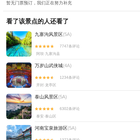
暂无门票预订，我们正在努力补充
看了该景点的人还看了
九寨沟风景区
(5A)
7747条评论


阿坝·九寨沟县
万岁山武侠城
(4A)
1234条评论


开封·龙亭区
泰山风景区
(5A)
6302条评论


泰安·泰山区
河南宝泉旅游区
(5A)