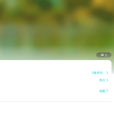

1
0条评论

简介


地图