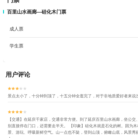
门票
百里山水画廊—硅化木门票
成人票
学生票
用户评论


景点太小了，十分钟到顶了，十五分钟全逛完了，对于非地质爱好者来说


【交通】在延庆千家店，交通非常方便。到了延庆百里山水画廊，坐公交
别直接停在门口，还需要走半天。 【印象】硅化木就是石化的树。因为
景、游玩、呼吸新鲜空气。山一点也不陡，登到山顶，俯瞰山底，风景秀丽