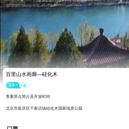
百里山水画廊—硅化木
3.9
分
一般
查看景点简介及开放时间
北京市延庆区千家店镇硅化木国家地质公园