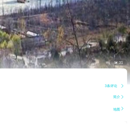

31
3条评论

简介


地图