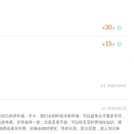
30

¥
起
15

¥
起
s*2 2020-10-07
z*t 2015-01-31
有自己的停车场，不大，我们去的时候没有停满。可以超里头尽量多开些，
地质奇观。非常值得一来，尤其是亲子游。可以给宝宝科普地址知识。观
购票或者买年票，价格会相对便宜。性价比高。景点买票，成人30元每