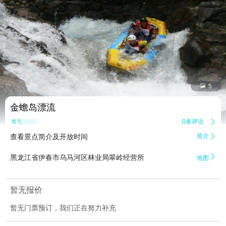


5
金蟾岛漂流
0条评论

暂无点评
查看景点简介及开放时间
简介


黑龙江省伊春市乌马河区林业局翠岭经营所
地图
暂无报价
暂无门票预订，我们正在努力补充