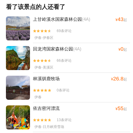
看了该景点的人还看了
43
上甘岭溪水国家森林公园
(4A)
¥
起
69条评论


伊春·伊春区
0
回龙湾国家森林公园
(4A)
¥
起
66条评论


伊春·美溪区
26.8
林溪驯鹿牧场
¥
起
0条评论


伊春
55
依吉密河漂流
¥
起
13条评论


伊春·日月峡滑雪场