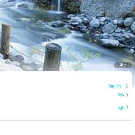

5
0条评论

简介


地图