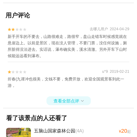
用户评论
去哪儿用户 2024-04-29


新手开车的不要去，山路很难走，路很窄，盘山走错车时候感觉就在
悬崖边上。以前是景区，现在没人管理，不要门票，没任何设施，厕
所脏得没法进去。实话说，瀑布确实美，溪水清澈。另外开车下山时
候能远远看到瀑布。
u*9 2019-02-21


圻春(九谭冲也很美，文钱不要，免费开放，欢迎全国观景客到此一
游，
查看全部点评

看了该景点的人还看了
20
五脑山国家森林公园
(4A)
¥
起