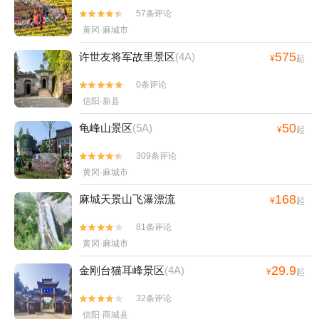
57条评论


黄冈·麻城市
575
许世友将军故里景区
(4A)
¥
起
0条评论


信阳·新县
50
龟峰山景区
(5A)
¥
起
309条评论


黄冈·麻城市
168
麻城天景山飞瀑漂流
¥
起
81条评论


黄冈·麻城市
29.9
金刚台猫耳峰景区
(4A)
¥
起
32条评论


信阳·商城县