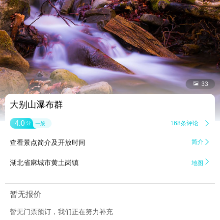


33
大别山瀑布群
4.0
168条评论

分
一般
查看景点简介及开放时间
简介


湖北省麻城市黄土岗镇
地图
暂无报价
暂无门票预订，我们正在努力补充