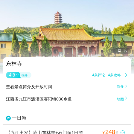


35
东林寺
4.8
4条评论
4条攻略

分
很棒
查看景点简介及开放时间
简介


江西省九江市濂溪区赛阳镇036乡道
地图
一日游
248
【九江出发】庐山东林寺+石门涧1日游

¥
起