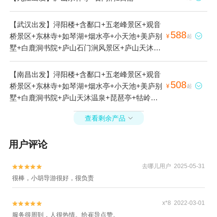
【武汉出发】浔阳楼+含鄱口+五老峰景区+观音
588
桥景区+东林寺+如琴湖+烟水亭+小天池+美庐别

¥
起
墅+白鹿洞书院+庐山石门涧风景区+庐山天沐温
泉+牯岭街+庐山风景名胜区+庐山秀峰景区+庐
山花径+锦绣谷+仙人洞+庐山天桥+三叠泉漂流
【南昌出发】浔阳楼+含鄱口+五老峰景区+观音
+上汤温泉+星龙索道+鄱阳湖候鸟保护区+醉石
508
桥景区+东林寺+如琴湖+烟水亭+小天池+美庐别

¥
起
温泉+石门涧漂流+三叠泉+锦绣谷-险峰+白居易
墅+白鹿洞书院+庐山天沐温泉+琵琶亭+牯岭街
草堂+观妙亭+锦绣谷-谈判台+庐山东林假日酒店
+庐山风景名胜区+秀峰+庐山花径+锦绣谷+仙人
温泉+九叠屏+飞来石+庐山会议旧址+香炉峰3日
查看剩余产品

洞+庐山天桥+上汤温泉+星龙索道+鄱阳湖候鸟
游
保护区+三叠泉+锦绣谷-险峰+庐山风景名胜区-
用户评论
庐山博物馆+白居易草堂+观妙亭+锦绣谷-谈判台
+庐山东林假日酒店温泉+九叠屏+飞来石+庐山
去哪儿用户 2025-05-31
会议旧址+庐山-七彩瀑布+香炉峰+三叠泉-观景


很棒，小胡导游很好，很负责
台+庐山宋美龄别墅2日游
x*8 2022-03-01


服务很周到，人很热情。给崔导点赞。