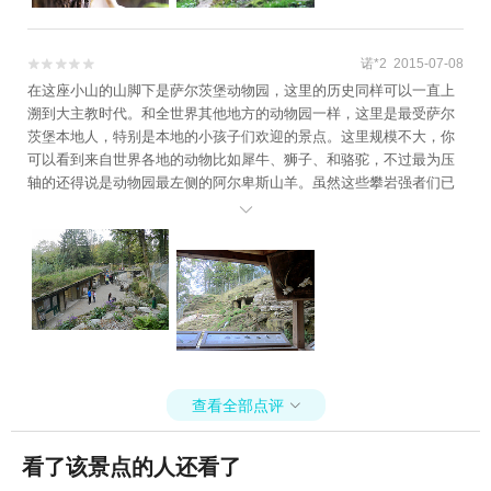
建议时间充足的话可以去看看。当然，尴尬也始终伴随着我们，在这
里我们也有“小意外”，前面说过这个动物园是依靠着一座小山建造的，
每个动物的区域会有一个小门，没有人看管可以直接推门进去看，期
诺*2 2015-07-08


间到了一个铁栏杆门的时候我们以为是去下一个区域，直接就推门出
在这座小山的山脚下是萨尔茨堡动物园，这里的历史同样可以一直上
去，出去以后发现我们竟然走出了动物园，而这个门只出不进。没有
溯到大主教时代。和全世界其他地方的动物园一样，这里是最受萨尔
办法，我们只能围着动物园跑了好久又再次回到入口处，我们怀着忐
茨堡本地人，特别是本地的小孩子们欢迎的景点。这里规模不大，你
忑的心情用蹩脚的英语好一阵解释，结果检票员还记得我们，很痛快
可以看到来自世界各地的动物比如犀牛、狮子、和骆驼，不过最为压
的又让我们再次进去了。所以如果去的话，建议一定看清楚各种区域
轴的还得说是动物园最左侧的阿尔卑斯山羊。虽然这些攀岩强者们已
标识。到这里，我们已经基本按照计划结束了在奥地利的行程，行程
经从野生动物变成了家畜，不过从它们在动物园人造岩壁上蹿下跳的

也已经过半，兴奋还始终围绕着我们，接下来我们就要开着“小白”跨越
劲头来看，倒也还是宝刀未老。
国界了，想想我们两人又激动半天，下一站，捷克见！
查看全部点评

看了该景点的人还看了