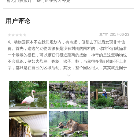
暂无门票预订，我们正在努力补充
用户评论
赤*雷 2017-06-23


4、动物园原本不在我们规划内，有点远，但是去了以后发现非常值
得。首先，这边的动物园很多是没有封闭的围栏的，你跟它们就隔着
一个矮矮的栅栏，可以跟它们很近距离的接触，神奇的是这些动物也
不会乱跑，例如火烈鸟、鹦鹉、猴子、鹳，当然很多我们都叫不上名
字，都只是在自己的区域活动。其次，整个园区很大，其实就是囿于
一座山林之中，依靠山的各种地势和自然资源建造了一个天然环境的

动物园，而不是各种泥瓦白墙假山，我们觉得这点还很人性化的，对
动物本身生存环境和个体特性也是一种很好的尊重。另外就是园区内
几乎没什么工作人员，只在门口有个检票员，剩下的就是很大的一片
园区，高山，树林，草坪，各类不同观赏空间，我们参观完市门口检
票员都下班了，然后我们就自己从出口离开，期间里面还有零星的游
客在游玩，这点貌似在国内根本不可能发生。这里的观赏感受是我觉
得截至目前为止感觉最好的一次，既尊重动物，又最大化的为参观者
还原了最真实的环境，而且这里有很多很奇特的小动物，建造者特别
用心，为它们搭建了很多各式各样别具特色的生活环境，特别可爱，