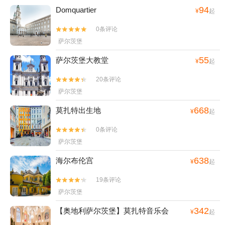
94
Domquartier
¥
起
0条评论


萨尔茨堡
55
萨尔茨堡大教堂
¥
起
20条评论


萨尔茨堡
668
莫扎特出生地
¥
起
0条评论


萨尔茨堡
638
海尔布伦宫
¥
起
19条评论


萨尔茨堡
342
【奥地利萨尔茨堡】莫扎特音乐会
¥
起