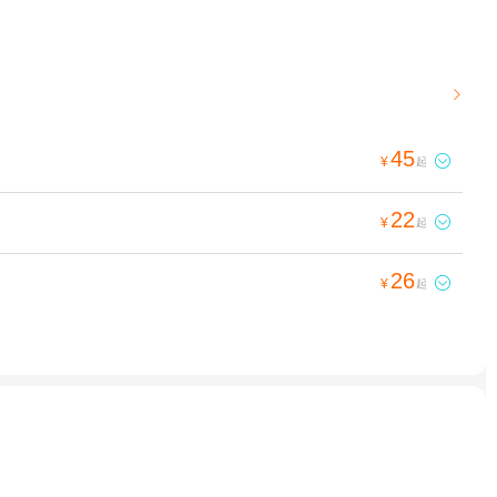

45

¥
起
22

¥
起
26

¥
起