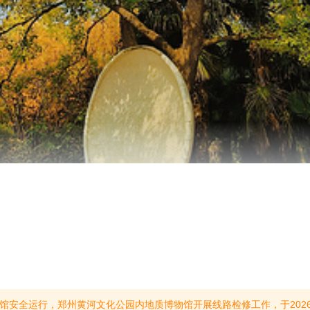
，于2026年7月23日至8月31日临时闭馆。景区除博物馆外，其余游览区域正常开放，期待与您相约黄河岸边，共赏大河风光。检修带