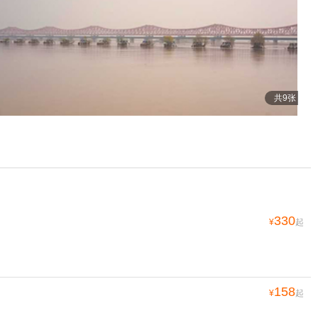
共9张
330
¥
起
158
¥
起