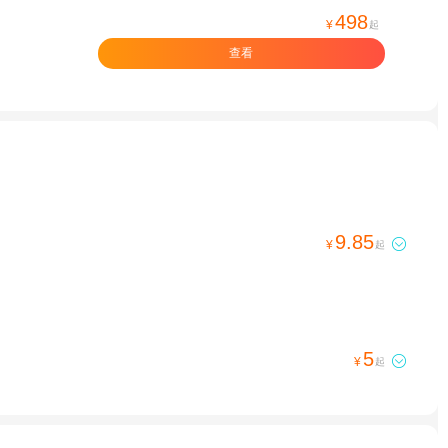
498
¥
起
查看
9.85

¥
起
5

¥
起