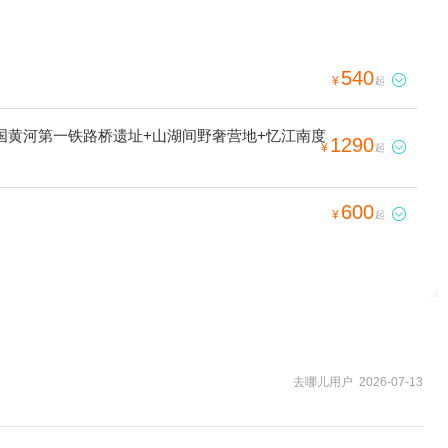
540

¥
起
国黄河第一铁路桥遗址+山湖间野奢营地+忆江南度
1290

¥
起
600

¥
起
去哪儿用户 2026-07-13