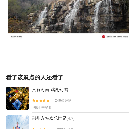
看了该景点的人还看了
只有河南·戏剧幻城
248条评论


郑州·中牟县
郑州方特欢乐世界
(4A)