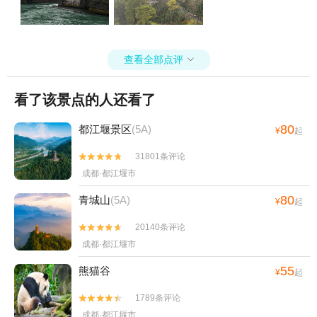
查看全部点评

看了该景点的人还看了
80
都江堰景区
(5A)
¥
起
31801条评论


成都·都江堰市
80
青城山
(5A)
¥
起
20140条评论


成都·都江堰市
55
熊猫谷
¥
起
1789条评论


成都·都江堰市