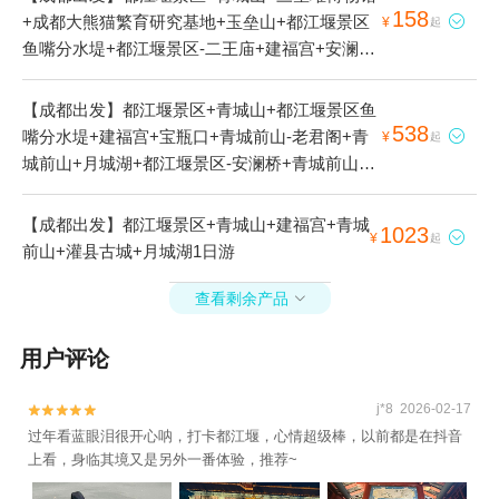
158
+成都大熊猫繁育研究基地+玉垒山+都江堰景区

¥
起
鱼嘴分水堤+都江堰景区-二王庙+建福宫+安澜索
桥+宝瓶口+飞沙堰+蜀风雅韵剧场·川剧变脸演出
·大型古典梨园+南桥+青城前山-老君阁+青城前
【成都出发】都江堰景区+青城山+都江堰景区鱼
山+玉垒阁+灌县古城+熊猫谷+仰天窝广场+鱼嘴
538
嘴分水堤+建福宫+宝瓶口+青城前山-老君阁+青

¥
起
+华光剧院1日游
城前山+月城湖+都江堰景区-安澜桥+青城前山-
上清宫1日游
【成都出发】都江堰景区+青城山+建福宫+青城
1023

¥
起
前山+灌县古城+月城湖1日游
查看剩余产品

用户评论
j*8 2026-02-17


过年看蓝眼泪很开心呐，打卡都江堰，心情超级棒，以前都是在抖音
上看，身临其境又是另外一番体验，推荐~