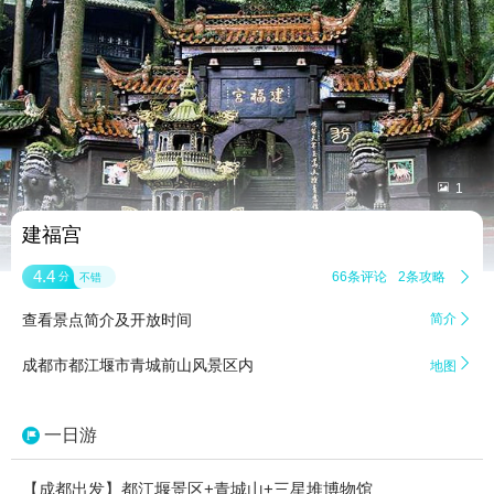


1
建福宫
4.4
66条评论
2条攻略

分
不错
查看景点简介及开放时间
简介


成都市都江堰市青城前山风景区内
地图
一日游
【成都出发】都江堰景区+青城山+三星堆博物馆