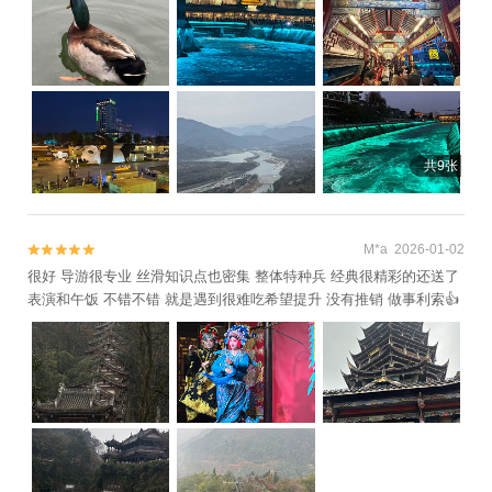
共9张
M*a 2026-01-02


很好 导游很专业 丝滑知识点也密集 整体特种兵 经典很精彩的还送了
表演和午饭 不错不错 就是遇到很难吃希望提升 没有推销 做事利索👍