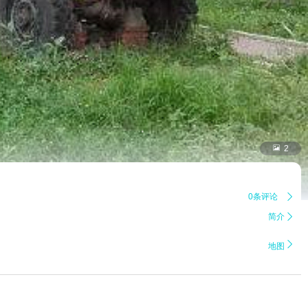

2
0条评论

简介


地图