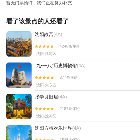
暂无门票预订，我们正在努力补充
看了该景点的人还看了
沈阳故宫
(4A)
4246条评论


沈阳·沈河区
“九•一八”历史博物馆
(4A)
377条评论


沈阳·大东区
张学良旧居
(4A)
2187条评论


沈阳·沈河区
沈阳方特欢乐世界
(4A)