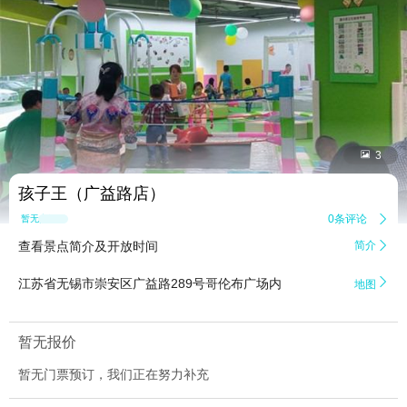


3
孩子王（广益路店）
0条评论

暂无点评
查看景点简介及开放时间
简介


江苏省无锡市崇安区广益路289号哥伦布广场内
地图
暂无报价
暂无门票预订，我们正在努力补充