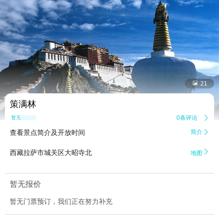


21
策满林
0条评论

暂无点评
查看景点简介及开放时间
简介


西藏拉萨市城关区大昭寺北
地图
暂无报价
暂无门票预订，我们正在努力补充