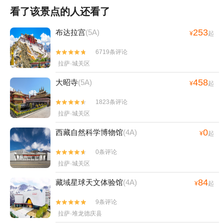
看了该景点的人还看了
253
布达拉宫
(5A)
¥
起
6719条评论


拉萨·城关区
458
大昭寺
(5A)
¥
起
1823条评论


拉萨·城关区
0
西藏自然科学博物馆
(4A)
¥
起
0条评论


拉萨·城关区
84
藏域星球天文体验馆
(4A)
¥
起
9条评论


拉萨·堆龙德庆县