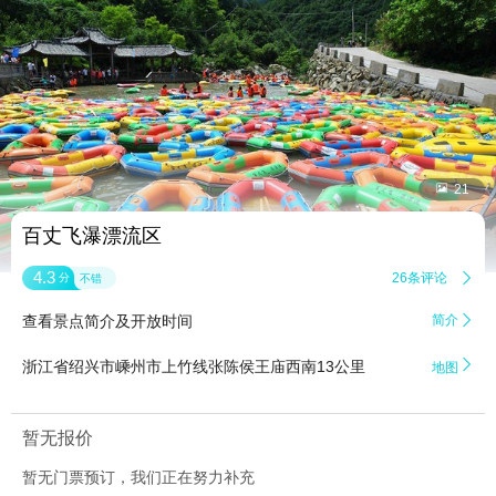


21
百丈飞瀑漂流区
4.3
26条评论

分
不错
查看景点简介及开放时间
简介


浙江省绍兴市嵊州市上竹线张陈侯王庙西南13公里
地图
暂无报价
暂无门票预订，我们正在努力补充