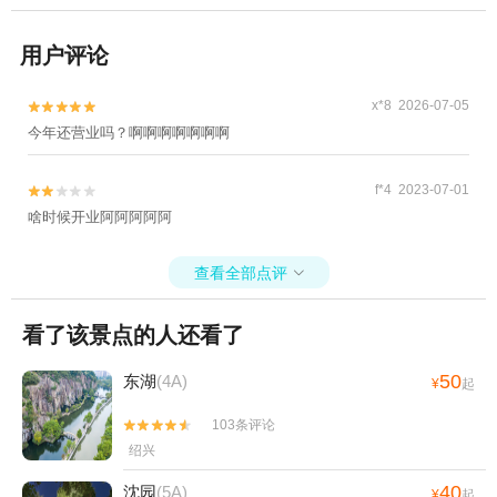
用户评论
x*8 2026-07-05


今年还营业吗？啊啊啊啊啊啊啊
f*4 2023-07-01


啥时候开业阿阿阿阿阿
查看全部点评

看了该景点的人还看了
50
东湖
(4A)
¥
起
103条评论


绍兴
40
沈园
(5A)
¥
起