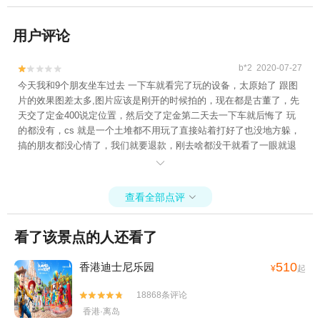
用户评论
b*2 2020-07-27


今天我和9个朋友坐车过去 一下车就看完了玩的设备，太原始了 跟图
片的效果图差太多,图片应该是刚开的时候拍的，现在都是古董了，先
天交了定金400说定位置，然后交了定金第二天去一下车就后悔了 玩
的都没有，cs 就是一个土堆都不用玩了直接站着打好了也没地方躲，
搞的朋友都没心情了，我们就要退款，刚去啥都没干就看了一眼就退
不了，后面退了尾款扣了三百，跑那么远看了一眼就扣了三百，还不

算车费，说给我们定的菜退不了，那菜值试问三百吗？就当长见识
了，真心不建议哪里，谁去谁后悔,还有千万别私底下加好友 交钱，可
查看全部点评

以去了看实地交钱，选择平台有啥事平台会有保障。
看了该景点的人还看了
510
香港迪士尼乐园
¥
起
18868条评论


香港·离岛