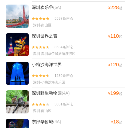
228
深圳欢乐谷
(5A)
¥
起
5597条评论


深圳·南山区
110
深圳世界之窗
¥
起
8534条评论


深圳·深圳华侨城旅游度假区
120
小梅沙海洋世界
¥
起
1239条评论


深圳·小梅沙海滨乐园
199
深圳野生动物园
(4A)
¥
起
3051条评论


深圳·南山区
18
东部华侨城
(4A)
¥
起