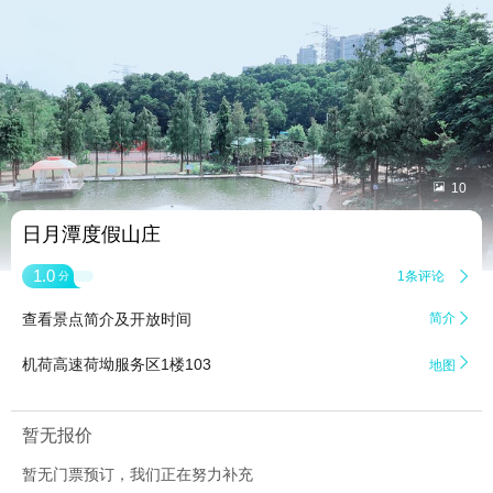


10
日月潭度假山庄
1.0
1条评论

分
查看景点简介及开放时间
简介


机荷高速荷坳服务区1楼103
地图
暂无报价
暂无门票预订，我们正在努力补充