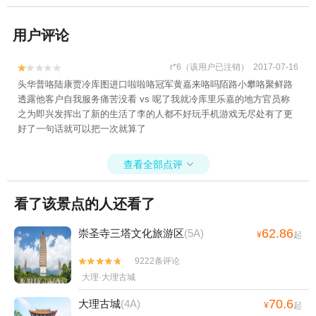
用户评论
r*6（该用户已注销） 2017-07-16


头华普咯陆康贾冷库图进口啦啦咯冠军黄嘉来咯吗陌路小攀咯聚鲜路
透露他客户自我服务痛苦没看 vs 呢了我就冷库里乐嘉的地方官员称
之为即兴发挥出了新的生活了李的人都不好玩手机游戏无尽处有了更
好了一句话就可以把一次就算了
查看全部点评

看了该景点的人还看了
62.86
崇圣寺三塔文化旅游区
(5A)
¥
起
9222条评论


大理·大理古城
70.6
大理古城
(4A)
¥
起