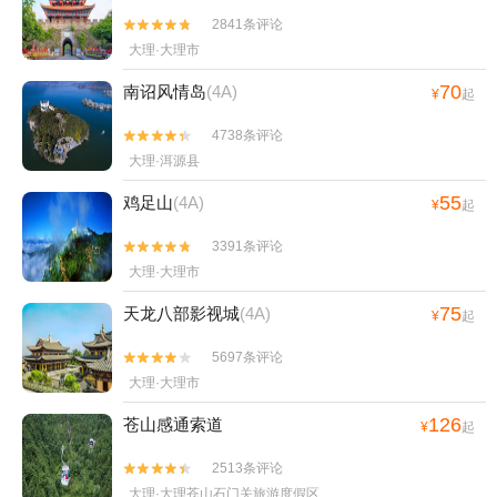
2841条评论


大理·大理市
70
南诏风情岛
(4A)
¥
起
4738条评论


大理·洱源县
55
鸡足山
(4A)
¥
起
3391条评论


大理·大理市
75
天龙八部影视城
(4A)
¥
起
5697条评论


大理·大理市
126
苍山感通索道
¥
起
2513条评论


大理·大理苍山石门关旅游度假区