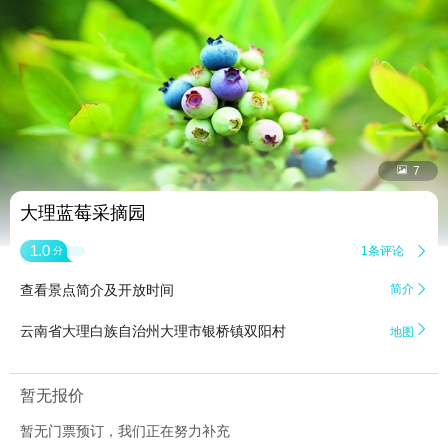


7
大理蓝莓采摘园
1.0
1条评论

分
查看景点简介及开放时间
简介


云南省大理白族自治州大理市银桥镇双阳村
地图
暂无报价
暂无门票预订，我们正在努力补充