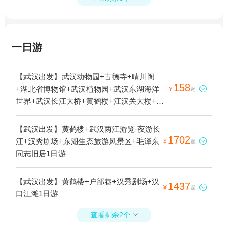
一日游
【武汉出发】武汉动物园+古德寺+晴川阁
158
+湖北省博物馆+武汉植物园+武汉东湖海洋

¥
起
世界+武汉长江大桥+黄鹤楼+江汉关大楼+汉
口江滩公园+武汉极地海洋公园+武汉科技馆
+东湖听涛景区+武汉欢乐谷+武汉大学+江汉
【武汉出发】黄鹤楼+武汉两江游览·夜游长
路步行街+昙华林+户部巷+汉秀剧场+武汉园
1702
江+汉秀剧场+东湖生态旅游风景区+毛泽东

¥
起
博园(武汉自然博物馆)+汉口粤汉码头+知音
同志旧居1日游
号+巴公房子+黎黄陂路博物馆+黎黄陂路+武
汉旅游观光巴士+汉口江滩+江汉关博物馆
【武汉出发】黄鹤楼+户部巷+汉秀剧场+汉
1437
+夜上黄鹤楼+昙华林历史文化街区+长江荣

¥
起
口江滩1日游
耀游船+东湖+汉口历史风貌区+夜游长江·古
琴台号游船(江城遇舰)+夜游晴川阁(大禹晴川
查看剩余2个

情）1日游