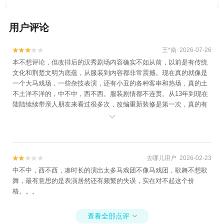
用户评论
王*南 2026-07-26


本不想评论，但改排后的汉秀剧场内容确实不如从前，以前是有传统
文化和荆楚文明为底蕴，从服装到内容都非常震撼。现在真的就像是
一个大马戏场，一些杂技表演，还有小丑的各种客串和热场，真的土
不土洋不洋的，中不中，西不西。服装剧情都不连贯。从13年到现在
陆陆续续带亲人朋友来看过很多次，改编重新装修是第一次，真的有
些失望。不过演员们的表演还是很精彩的。只是没有了文化内涵，就

像一场精彩的马戏团杂技表演。
去哪儿用户 2026-02-23


中不中，西不西，凑时长的演出太多马戏团不像马戏团，歌舞不想歌
舞，最有意思的是表演居然还有频繁的失误，实在对不起这个价
格。。。
查看全部点评
