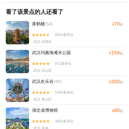
看了该景点的人还看了
70
黄鹤楼
(5A)
¥
起
9929条评论


武汉·武昌区
159
武汉玛雅海滩水公园
¥
起
971条评论


武汉·洪山区
200
武汉欢乐谷
(4A)
¥
起
5345条评论


武汉·青山区
80
湖北省博物馆
¥
起
3682条评论


武汉·东湖