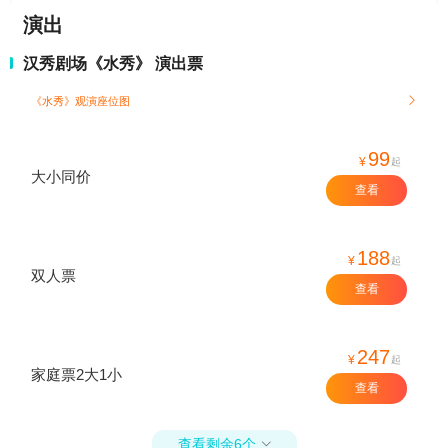
演出
汉秀剧场《水秀》 演出票
《水秀》观演座位图

99
¥
起
大小同价
查看
188
¥
起
双人票
查看
247
¥
起
家庭票2大1小
查看
查看剩余6个
