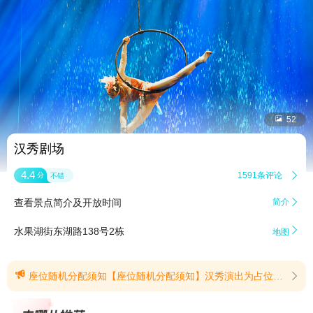


52
汉秀剧场
4.4
1591条评论

分
不错
查看景点简介及开放时间
简介


水果湖街东湖路138号2栋
地图

座位随机分配须知【座位随机分配须知】汉秀演出为占位库存产品，座位由系统随机分配，不确保连坐；如有需要可现场找工作人员进行座位协调，给您带来不便敬请谅解。(提示有效期2026/6/2至2029/6/30)
