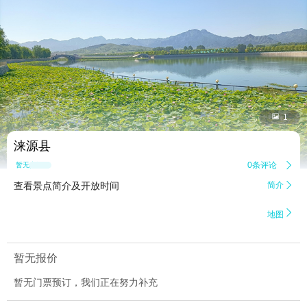


1
涞源县
0条评论

暂无点评
查看景点简介及开放时间
简介


地图
暂无报价
暂无门票预订，我们正在努力补充