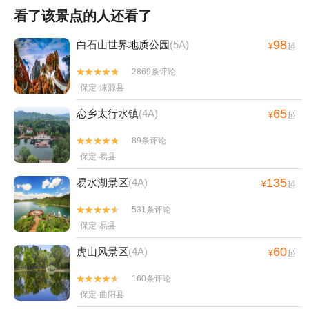
看了该景点的人还看了
98
白石山世界地质公园
(5A)
¥
起
2869条评论


保定·涞源县
65
恋乡太行水镇
(4A)
¥
起
89条评论


保定·易县
135
易水湖景区
(4A)
¥
起
531条评论


保定·易县
60
虎山风景区
(4A)
¥
起
160条评论


保定·曲阳县