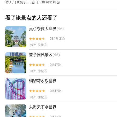
暂无门票预订，我们正在努力补充
看了该景点的人还看了
吴桥杂技大世界
(4A)
534条评论


沧州·吴桥县
董子园风景区
(4A)
0条评论


德州·德城区
铜锣湾欢乐世界
0条评论


德州·德城区
东海天下水世界