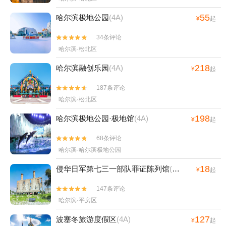
55
哈尔滨极地公园
(4A)
¥
起
34条评论


哈尔滨·松北区
218
哈尔滨融创乐园
(4A)
¥
起
187条评论


哈尔滨·松北区
198
哈尔滨极地公园·极地馆
(4A)
¥
起
68条评论


哈尔滨·哈尔滨极地公园
18
侵华日军第七三一部队罪证陈列馆
(4A)
¥
起
147条评论


哈尔滨·平房区
127
波塞冬旅游度假区
(4A)
¥
起