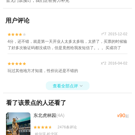
暂无门票预订，我们正在努力补充
用户评论
r*7 2015-12-02


4分，还不错，就是第一天开业人太多太多啦，太挤了，买票的时候输
了好多次验证码都没成功，但是竟然给我发短信了。。。买成功了
x*2 2016-04-02


玩过其他地方才知道，性价比还是不错的
查看全部点评

看了该景点的人还看了
90
东北虎林园
(4A)
¥
起
2476条评论


哈尔滨·松北区