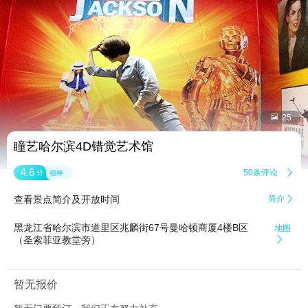


25
瞳艺哈尔滨4D错觉艺术馆
4.6
50条评论

分
很棒
查看景点简介及开放时间
简介

黑龙江省哈尔滨市道里区兆麟街67号曼哈顿商厦4楼B区
地图
（圣索菲亚教堂旁）

暂无报价