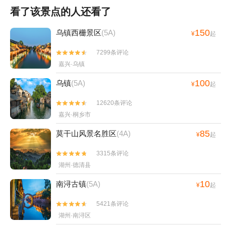
看了该景点的人还看了
150
乌镇西栅景区
(5A)
¥
起
7299条评论


嘉兴·乌镇
100
乌镇
(5A)
¥
起
12620条评论


嘉兴·桐乡市
85
莫干山风景名胜区
(4A)
¥
起
3315条评论


湖州·德清县
10
南浔古镇
(5A)
¥
起
5421条评论


湖州·南浔区