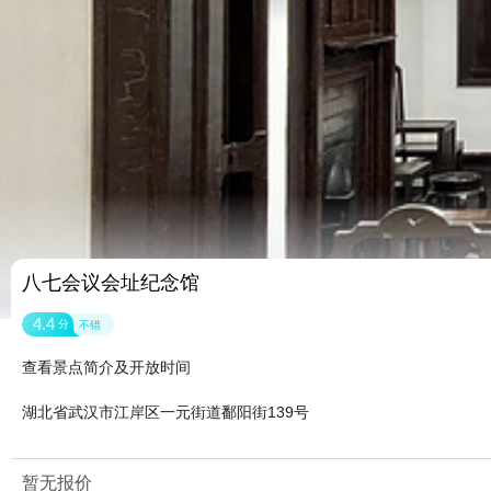
八七会议会址纪念馆
4.4
分
不错
查看景点简介及开放时间
湖北省武汉市江岸区一元街道鄱阳街139号
暂无报价