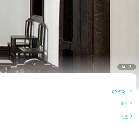

16
0条评论

简介


地图