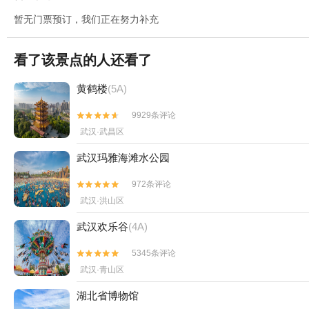
暂无门票预订，我们正在努力补充
看了该景点的人还看了
黄鹤楼
(5A)
9929条评论


武汉·武昌区
武汉玛雅海滩水公园
972条评论


武汉·洪山区
武汉欢乐谷
(4A)
5345条评论


武汉·青山区
湖北省博物馆