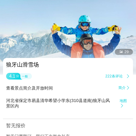


29
狼牙山滑雪场
4.1
222条评论

分
一般
查看景点简介及开放时间
简介

河北省保定市易县清华希望小学东(310县道南)狼牙山风
地图
景区内

暂无报价