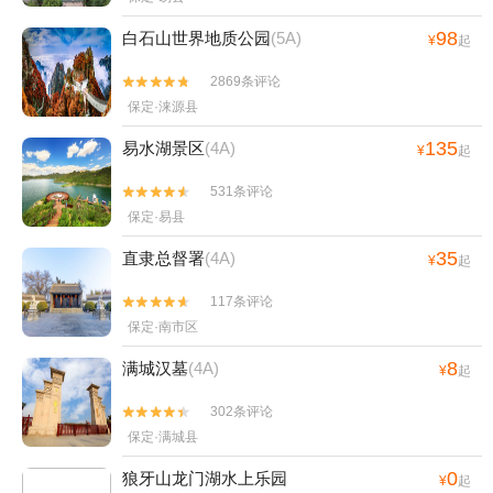
98
白石山世界地质公园
(5A)
¥
起
2869条评论


保定·涞源县
135
易水湖景区
(4A)
¥
起
531条评论


保定·易县
35
直隶总督署
(4A)
¥
起
117条评论


保定·南市区
8
满城汉墓
(4A)
¥
起
302条评论


保定·满城县
0
狼牙山龙门湖水上乐园
¥
起