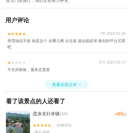
暂无门票预订，我们正在努力补充
用户评论
j*9 2023-01-28


滑雪场还不错 就是这个 去哪儿网 太垃圾 就会踢皮球 换别的平台买票
吧
b*3 2021-02-17


不支持换板，服务态度差
查看全部点评

看了该景点的人还看了
65
恋乡太行水镇
(4A)
¥
起
89条评论


保定·易县