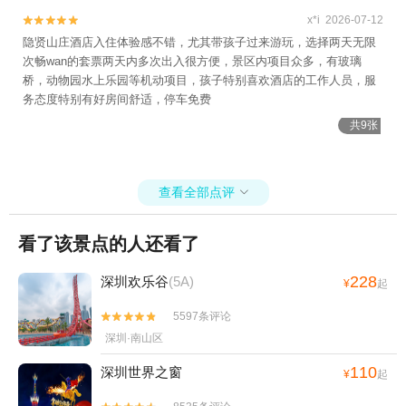
x*i 2026-07-12


隐贤山庄酒店入住体验感不错，尤其带孩子过来游玩，选择两天无限
次畅wan的套票两天内多次出入很方便，景区内项目众多，有玻璃
桥，动物园水上乐园等机动项目，孩子特别喜欢酒店的工作人员，服
务态度特别有好房间舒适，停车免费
共9张
查看全部点评

看了该景点的人还看了
228
深圳欢乐谷
(5A)
¥
起
5597条评论


深圳·南山区
110
深圳世界之窗
¥
起