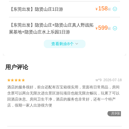
158
【东莞出发】隐贤山庄1日游

¥
起
【东莞出发】隐贤山庄+隐贤山庄真人野战拓
599

¥
起
展基地+隐贤山庄水上乐园1日游
查看剩余8个

用户评论
w*9 2026-07-18


酒店的服务很好，前台还配有百宝箱很实用，里面有日常用品，房间
含票可以两台无限次进出景区游玩项目也能无限次畅玩，玩累了可以
回酒店休息。房间卫生干净，酒店的服务也非常好，还有一个特产
店，假期一家人出游很方便
共9张