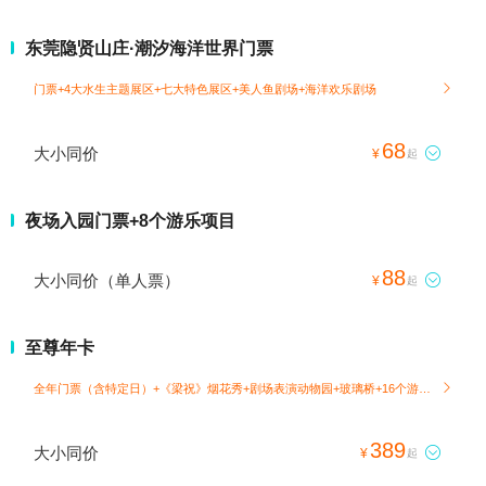
东莞隐贤山庄·潮汐海洋世界门票
门票+4大水生主题展区+七大特色展区+美人鱼剧场+海洋欢乐剧场

68
大小同价

¥
起
夜场入园门票+8个游乐项目
88
大小同价（单人票）

¥
起
至尊年卡
全年门票（含特定日）+《梁祝》烟花秀+剧场表演动物园+玻璃桥+16个游乐项目

389
大小同价

¥
起