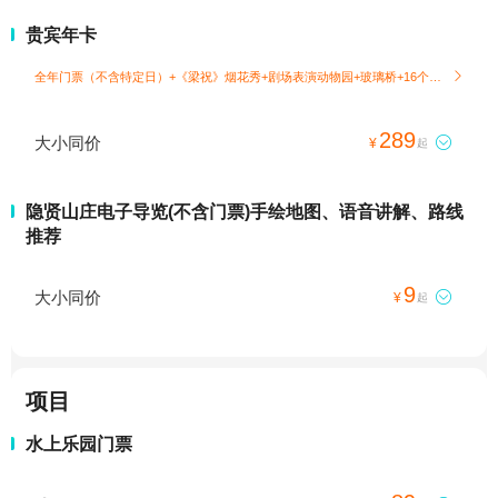
贵宾年卡
全年门票（不含特定日）+《梁祝》烟花秀+剧场表演动物园+玻璃桥+16个游乐项目

289
大小同价

¥
起
隐贤山庄电子导览(不含门票)手绘地图、语音讲解、路线
推荐
9
大小同价

¥
起
项目
水上乐园门票