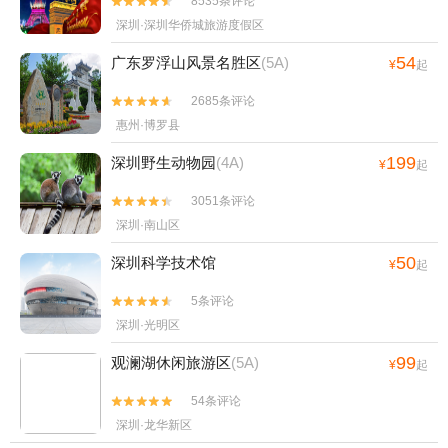
8535条评论


深圳·深圳华侨城旅游度假区
54
广东罗浮山风景名胜区
(5A)
¥
起
2685条评论


惠州·博罗县
199
深圳野生动物园
(4A)
¥
起
3051条评论


深圳·南山区
50
深圳科学技术馆
¥
起
5条评论


深圳·光明区
99
观澜湖休闲旅游区
(5A)
¥
起
54条评论


深圳·龙华新区