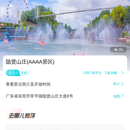


85
隐贤山庄(AAAA景区)
4.5
2087条评论
1条攻略

分
不错
查看景点简介及开放时间
简介


广东省东莞市常平镇隐贤山庄大道8号
地图