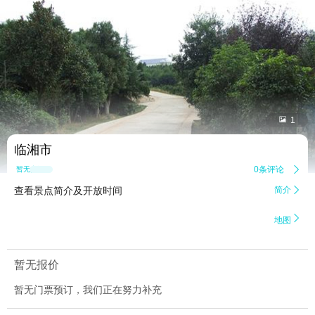


1
临湘市
0条评论

暂无点评
查看景点简介及开放时间
简介


地图
暂无报价
暂无门票预订，我们正在努力补充