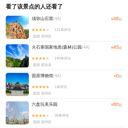
看了该景点的人还看了
48
须弥山石窟
(4A)
¥
起
131条评论


固原·原州区
45
火石寨国家地质(森林)公园
(4A)
¥
起
180条评论


固原·西吉县
0
固原博物馆
(4A)
¥
起
1条评论


固原·原州区
80
六盘玩美乐园
¥
起
38条评论


固原·原州区