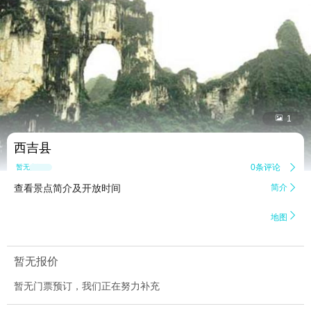


1
西吉县
0条评论

暂无点评
查看景点简介及开放时间
简介


地图
暂无报价
暂无门票预订，我们正在努力补充