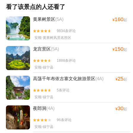
看了该景点的人还看了
160
黄果树景区
(5A)
¥
起
9834条评论


安顺·黄果树风景名胜区
150
龙宫景区
(5A)
¥
起
1888条评论


安顺·镇宁县
25
高荡千年布依古寨文化旅游景区
(4A)
¥
起
5条评论


安顺·镇宁县
30
夜郎洞
(4A)
¥
起
96条评论


安顺·镇宁县