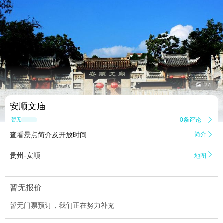


24
安顺文庙
0条评论

暂无点评
查看景点简介及开放时间
简介


贵州-安顺
地图
暂无报价
暂无门票预订，我们正在努力补充