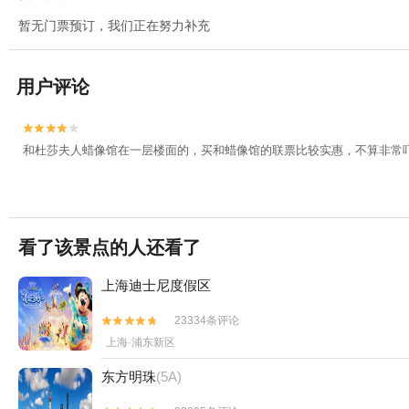
暂无门票预订，我们正在努力补充
用户评论


和杜莎夫人蜡像馆在一层楼面的，买和蜡像馆的联票比较实惠，不算非常
看了该景点的人还看了
上海迪士尼度假区
23334条评论


上海·浦东新区
东方明珠
(5A)