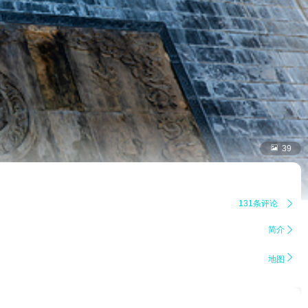

39
131条评论

简介


地图