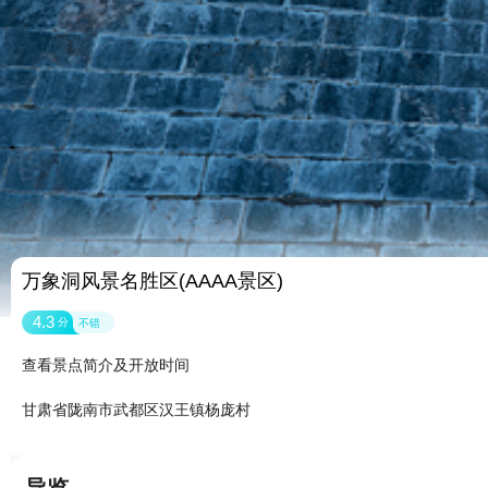
万象洞风景名胜区(AAAA景区)
4.3
分
不错
查看景点简介及开放时间
甘肃省陇南市武都区汉王镇杨庞村