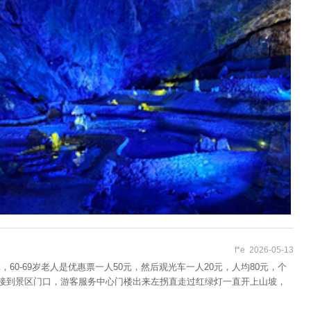
f*e 2026-05-13
-69岁老人是优惠票一人50元，然后观光车一人20元，人均80元，个
直接到景区门口，游客服务中心门楼出来左拐直走过红绿灯一直开上山坡，