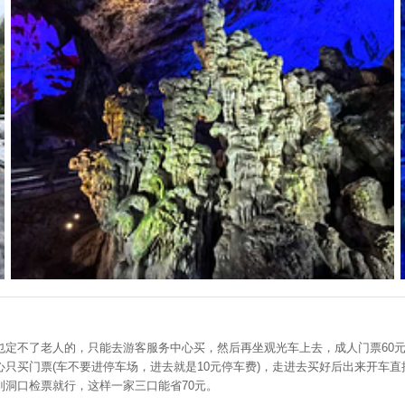
不了老人的，只能去游客服务中心买，然后再坐观光车上去，成人门票60元，60
只买门票(车不要进停车场，进去就是10元停车费)，走进去买好后出来开车
洞口检票就行，这样一家三口能省70元。