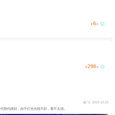
6

¥
起
298

¥
起
曲*大 2025-10-25
宋代明代碑刻，由于灯光光线不好，看不太清。