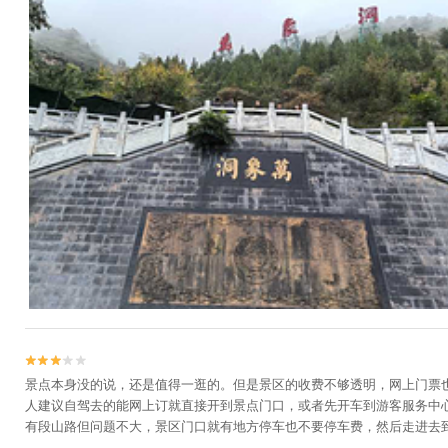


景点本身没的说，还是值得一逛的。但是景区的收费不够透明，网上门票也定
人建议自驾去的能网上订就直接开到景点门口，或者先开车到游客服务中心
有段山路但问题不大，景区门口就有地方停车也不要停车费，然后走进去到