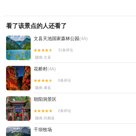
看了该景点的人还看了
文县天池国家森林公园
(4A)
31条评论


陇南·文县
花桥村
(4A)
0条评论


陇南·康县
朝阳洞景区
2条评论


陇南·武都县
千坝牧场