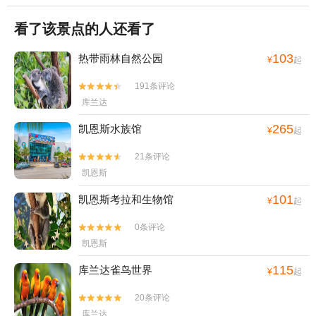
看了该景点的人还看了
103
热带雨林自然公园
¥
起
191条评论


库兰达
265
凯恩斯水族馆
¥
起
21条评论


凯恩斯
101
凯恩斯考拉和生物馆
¥
起
0条评论


凯恩斯
115
库兰达雀鸟世界
¥
起
20条评论


库兰达